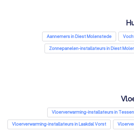
Hu
Aannemers in Diest Molenstede
Vocht
Zonnepanelen-installateurs in Diest Mol
Laadpaal installateurs in Diest Molenstede
Zonwering s
Badkamer installateurs in Diest Molenstede
Vlo
Vloerverwarming-installateurs in Tesse
Vloerverwarming-installateurs in Laakdal Vorst
Vloerve