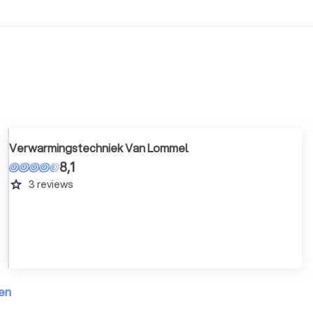
Verwarmingstechniek Van Lommel
8,1
grade
3
reviews
ken