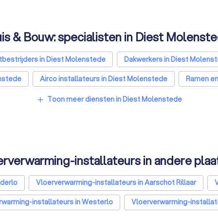
is & Bouw: specialisten in Diest Molenst
bestrijders in Diest Molenstede
Dakwerkers in Diest Molens
enstede
Airco installateurs in Diest Molenstede
Ramen en 
pecialisten in Diest Molenstede
Schrijnwerkers in Diest Mole
Toon meer diensten in Diest Molenstede
add
Glashandels in Diest Molenstede
EPC-keurders in Diest Mol
erverwarming-installateurs in andere plaa
nderlo
Vloerverwarming-installateurs in Aarschot Rillaar
V
rwarming-installateurs in Westerlo
Vloerverwarming-installat