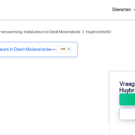
Diensten
rverwarming-installateurs in Diest Molenstede
Huybrechts BV
arrow_forward_ios
teurs in Diest Molenstede
+
Vraag 
Huybr