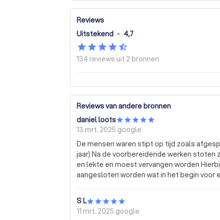
Reviews
Uitstekend
•
4,7
134 reviews uit
2 bronnen
Reviews van andere bronnen
daniel loots
13 mrt. 2025
google
De mensen waren stipt op tijd zoals afges
jaar) Na de voorbereidende werken stoten z
en lekte en moest vervangen worden Hierbij spreken wij van nieuw materiaal dat op oud moest
aangesloten worden wat in het begin voor
het probleem aangevat en er werd "kost nog moeite gespaard" om dit op te lossen en wat
uiteinde- lijk gelukt is door de 2 techniekers Bij dit gegeven ben ik zeer tevreden van de firm
S L
Huybrechts voor het geleverde werk nu en zo
11 mrt. 2025
google