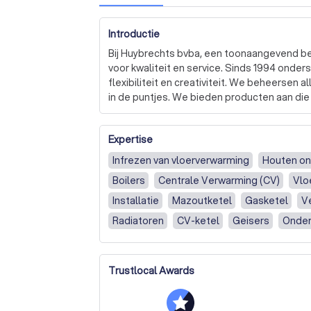
Introductie
Bij Huybrechts bvba, een toonaangevend bed
voor kwaliteit en service. Sinds 1994 onde
flexibiliteit en creativiteit. We beheersen 
in de puntjes. We bieden producten aan di
gebruiksgemak en service ondersteuning. De
regelingen, Vaillant verwarmingsketels en 
Expertise
We volgen de nieuwste evoluties in de ver
Infrezen van vloerverwarming
Houten on
zuinigheid en esthetiek zijn de belangrijkst
Boilers
Centrale Verwarming (CV)
Vlo
graag bij het kiezen van de juiste, energiez
Installatie
Mazoutketel
Gasketel
V
Daarnaast bieden we ook onderhoudsdiensten
Radiatoren
CV-ketel
Geisers
Onde
schoorsteen jaarlijks een onderhoudsbeurt k
Standaard vloerverwarming (infrezen)
A
controle op gebreken. Ook het vegen van d
schoorsteenbrand te voorkomen.

Overige verwarmingsinstallatie
Installat
Trustlocal Awards
Montagewerk
Installatiewerk
Reparat
Bij Huybrechts bvba staan we klaar om u t
nodigen u uit om contact met ons op te neme
Overige klussen