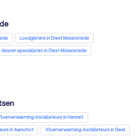
ede
tede
Loodgieters in Diest Molenstede
deuren specialisten in Diest Molenstede
nstede
Warmtepomp installateurs in Diest Molenstede
enstede
Klusjesmannen in Diest Molenstede
tsen
loerverwarming-installateurs in Herselt
eurs in Aarschot
Vloerverwarming-installateurs in Geel