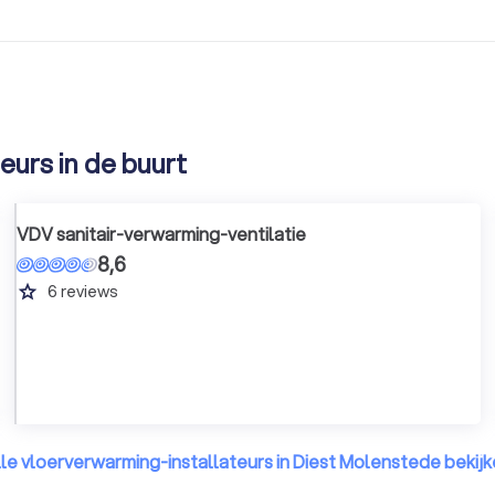
eurs in de buurt
VDV sanitair-verwarming-ventilatie
8,6
grade
6
reviews
le vloerverwarming-installateurs in Diest Molenstede bekij