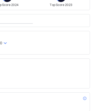
p
Score
2024
Top
Score
2023
00
info_outl