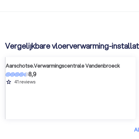
Vergelijkbare vloerverwarming-installat
Aarschotse.Verwarmingscentrale Vandenbroeck
8,9
grade
41
reviews
Al