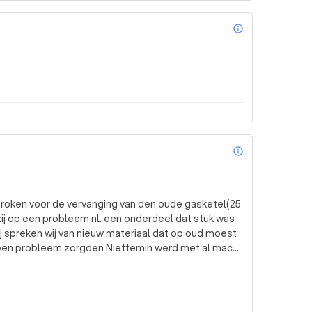
info_outl
info_outl
proken voor de vervanging van den oude gasketel(25
ij op een probleem nl. een onderdeel dat stuk was
 een probleem zorgden Niettemin werd met al macht
a
wel bij de interventie in het verleden