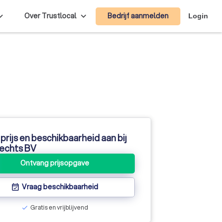
Bedrijf aanmelden
Over Trustlocal
Login
prijs en beschikbaarheid aan bij
echts BV
Ontvang prijsopgave
Vraag beschikbaarheid
event_available
Gratis en vrijblijvend
check