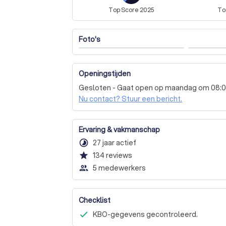
Top
Score
2025
To
Foto's
Openingstijden
Gesloten - Gaat open op maandag om 08:
Nu contact? Stuur een bericht.
Ervaring & vakmanschap
timelapse
27 jaar actief
star
134
reviews
people_outline
5 medewerkers
Checklist
KBO-gegevens gecontroleerd.