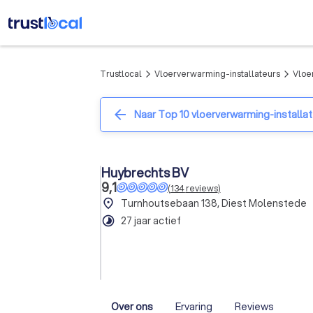
Trustlocal
Vloerverwarming-installateurs
Vloe
arrow_forward_ios
arrow_forward_ios
arrow_back
Naar Top 10 vloerverwarming-installa
Huybrechts BV
9,1
(
134
reviews
)
place
Turnhoutsebaan 138, Diest Molenstede
timelapse
27 jaar actief
Over ons
Ervaring
Reviews