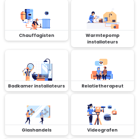
Chauffagisten
Warmtepomp
installateurs
Badkamer installateurs
Relatietherapeut
Glashandels
Videografen