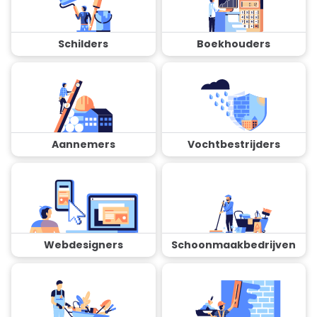
Schilders
Boekhouders
Aannemers
Vochtbestrijders
Webdesigners
Schoonmaakbedrijven