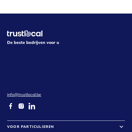
De beste bedrijven voor u
info@trustlocal.be
keyboard_arrow_down
VOOR PARTICULIEREN