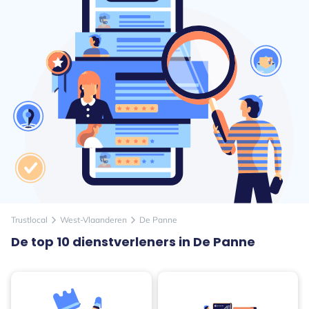
Trustlocal
West-Vlaanderen
De Panne
arrow_forward_ios
arrow_forward_ios
De top 10 dienstverleners in De Panne