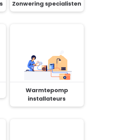
s
Zonwering specialisten
Warmtepomp
installateurs