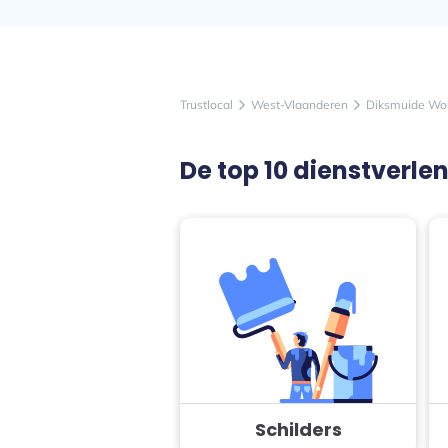
Trustlocal
West-Vlaanderen
Diksmuide W
arrow_forward_ios
arrow_forward_ios
De top 10 dienstverl
Schilders