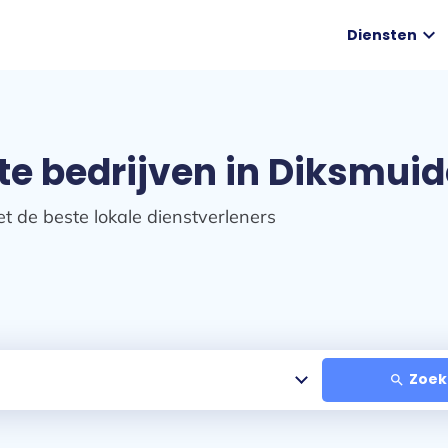
expand_more
Diensten
te bedrijven in Diksmu
t de beste lokale dienstverleners
Zoek
search