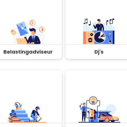
Belastingadviseur
Dj's