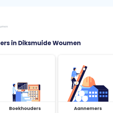
oumen
eners in Diksmuide Woumen
Boekhouders
Aannemers