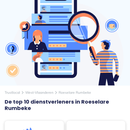
Trustlocal
West-Vlaanderen
Roeselare Rumbeke
arrow_forward_ios
arrow_forward_ios
De top 10 dienstverleners in Roeselare
Rumbeke