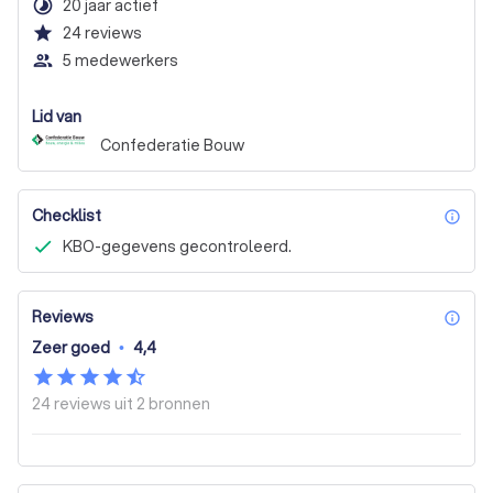
timelapse
20 jaar actief
star
24
reviews
people_outline
5 medewerkers
Lid van
Confederatie Bouw
Checklist
inf
KBO-gegevens gecontroleerd.
Reviews
inf
Zeer goed
•
4,4
24 reviews uit
2 bronnen