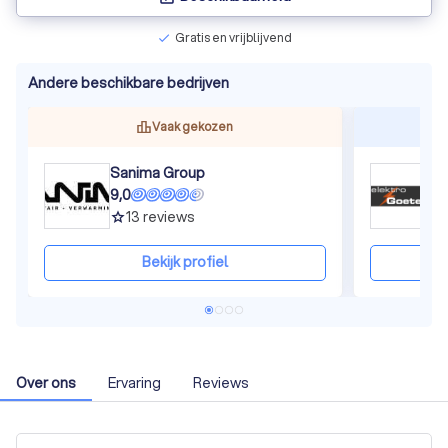
Gratis en vrijblijvend
check
Andere beschikbare bedrijven
Vaak gekozen
Sanima Group
E
9,0
8
13
reviews
grade
gra
Bekijk profiel
Over ons
Ervaring
Reviews