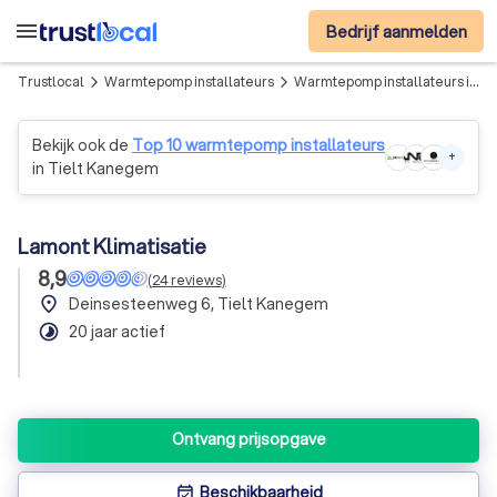
menu
Bedrijf aanmelden
Trustlocal
Warmtepomp installateurs
Warmtepomp installateurs in Regio Ruiselede
arrow_forward_ios
arrow_forward_ios
Bekijk ook de
Top 10 warmtepomp installateurs
+
in Tielt Kanegem
Lamont Klimatisatie
8,9
(
24
reviews
)
place
Deinsesteenweg 6, Tielt Kanegem
timelapse
20 jaar actief
Ontvang prijsopgave
Beschikbaarheid
event_available