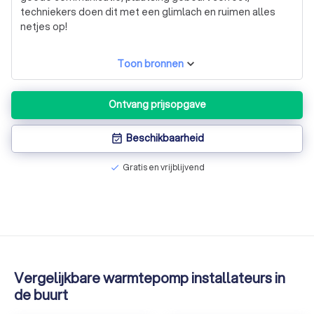
techniekers doen dit met een glimlach en ruimen alles
samen te werken.
netjes op!
Toon bronnen
Ontvang prijsopgave
Beschikbaarheid
event_available
Gratis en vrijblijvend
check
Vergelijkbare warmtepomp installateurs in
de buurt