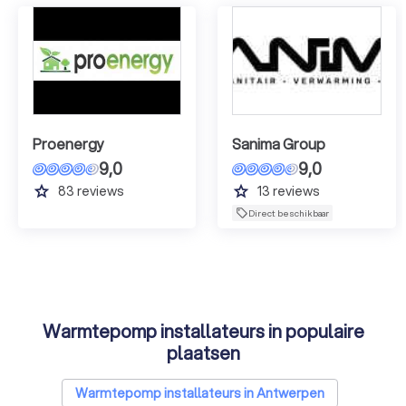
Proenergy
Sanima Group
9,0
9,0
grade
grade
83
reviews
13
reviews
Direct beschikbaar
Warmtepomp installateurs in populaire
plaatsen
Warmtepomp installateurs in Antwerpen