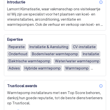
Introductie
inf
Lamont Klimatisatie, waar vakmanschap ons visitekaartje 
is! Wij zijn uw specialist voor het plaatsen van koel- en 
vriesinstallaties, airconditioning, ventilatie en 
warmtepompen. Ook de verhuur en verkoop van koel- en 
diepvriesaanhangwagens behoren tot onze 
mogelijkheden. Wij zorgen altijd voor uw ideale klimaat.

Expertise
Comfortabel wonen, werken en leven is een must, en dat 
Reparatie
Installatie & Aansluiting
CV-installatie
is precies ons vak! Met onze verschillende 
Onderhoud
Bodem/water warmtepomp
Installatie
ventilatiesystemen waarborgen we een gezonde 
leefomgeving voor u en uw gezin. Wij installeren uw koel- 
Elektrische warmtepomp
Water/water warmtepomp
en vriescellen en allerlei andere koelmeubelen op een 
Advies
Hybride warmtepomp
Warmtepomp
correcte manier, zowel voor particulieren als 
Lucht/water warmtepomp
Lucht/lucht warmtepomp
professionals. 

Klimaatbeheersing
Airco zonder buitenunit
Trustlocal awards
Warmtepompen plaatsen is één van onze andere 
inf
Bedrijven
Verkoop
Ventilatie
Particulieren
specialisaties. Wij bieden een totaaloplossing van 
Warmtepomp installateurs met een Top Score behoren,
warmtepomp tot vloerverwarming, sanitair en meer. De 
Airconditioning
Geothermische warmtepomp
dankzij hun goede reputatie, tot de beste dienstverleners
warmtepomp is dé energiezuinige manier om uw woning 
op Trustlocal.
Installatie / Aansluiting
Reparatie / Vervanging
te verwarmen en te koelen. 
