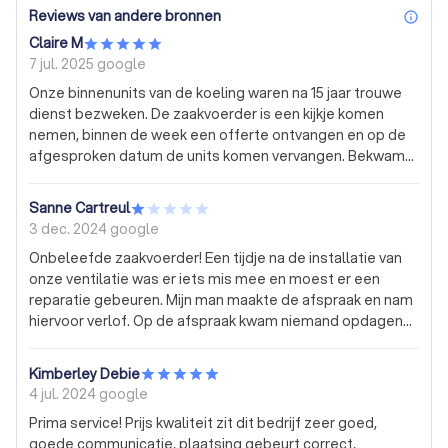
Reviews van andere bronnen
inf
Claire M
7 jul. 2025
google
Onze binnenunits van de koeling waren na 15 jaar trouwe
dienst bezweken. De zaakvoerder is een kijkje komen
nemen, binnen de week een offerte ontvangen en op de
afgesproken datum de units komen vervangen. Bekwame
technici, waren ook bereid een woordje uitleg te geven.
Dank zij jullie ontsnapte ik net aan de hittegolf ! Bedankt !
Sanne Cartreul
3 dec. 2024
google
Onbeleefde zaakvoerder! Een tijdje na de installatie van
onze ventilatie was er iets mis mee en moest er een
reparatie gebeuren. Mijn man maakte de afspraak en nam
hiervoor verlof. Op de afspraak kwam niemand opdagen
en werden we niet verwittigd. Bij een nieuwe afspraak
kwam hij af, maar was hij zeer onvriendelijk. Een paar
Kimberley Debie
dagen geleden was er weer iets mis, dus bellen we voor
4 jul. 2024
google
een afspraak. Na 10 dagen niets horen, krijgen we plots 's
Prima service! Prijs kwaliteit zit dit bedrijf zeer goed,
avonds laat (21u30) een sms om de volgende ochtend af
goede communicatie, plaatsing gebeurt correct,
te komen ... Wij hebben dus beslist met een andere firma