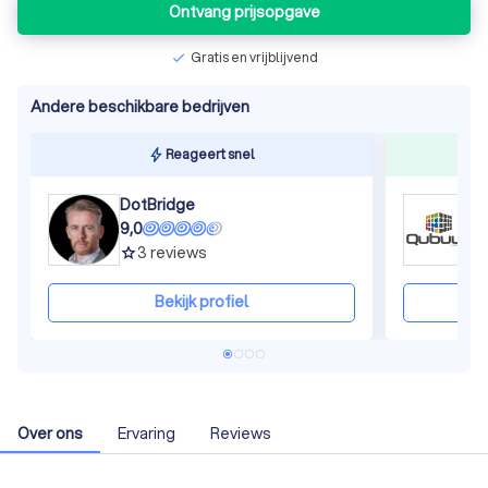
Ontvang prijsopgave
Gratis en vrijblijvend
check
Andere beschikbare bedrijven
Reageert snel
DotBridge
Q
9,0
9
3
reviews
grade
gra
Bekijk profiel
Over ons
Ervaring
Reviews