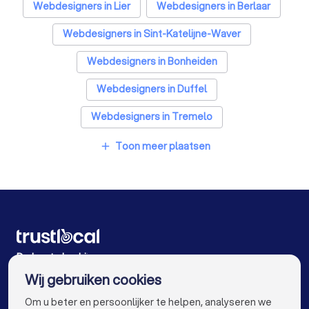
Webdesigners in Lier
Webdesigners in Berlaar
Webdesigners in Sint-Katelijne-Waver
Webdesigners in Bonheiden
Webdesigners in Duffel
Webdesigners in Tremelo
Webdesigners in Begijnendijk
Toon meer plaatsen
add
Webdesigners in Mechelen
Webdesigners in Herenthout
Webdesigners in Boechout
Webdesigners in Antwerpen
De beste bedrijven voor u
Wij gebruiken cookies
Webdesigners in Gent
Webdesigners in Brugge
info@trustlocal.be
Om u beter en persoonlijker te helpen, analyseren we