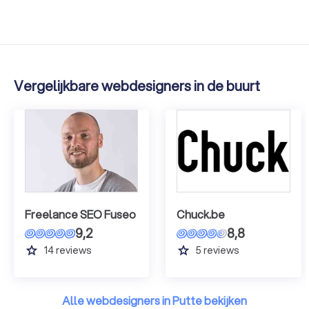
Vergelijkbare webdesigners in de buurt
Freelance SEO Fuseo
Chuck.be
9,2
8,8
grade
grade
14
reviews
5
reviews
Alle webdesigners in Putte bekijken