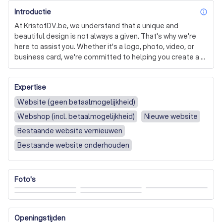
Introductie
inf
At KristofDV.be, we understand that a unique and 
beautiful design is not always a given. That's why we're 
here to assist you. Whether it's a logo, photo, video, or 
business card, we're committed to helping you create a 
design that truly represents your brand. We know that 
embarking on a new project or collaboration can raise 
Expertise
many questions. That's why we're always ready to answer 
any queries you may have, providing clear and concise 
Website (geen betaalmogelijkheid)
explanations to ensure you're fully informed.

Webshop (incl. betaalmogelijkheid)
Nieuwe website
We also specialize in application development, tailoring 
Bestaande website vernieuwen
our services to meet your specific needs. We understand 
Bestaande website onderhouden
that everyone wants an application that functions 
optimally and simplifies their operations. That's why we 
work diligently to deliver a successful application that 
Foto's
meets your requirements.

In addition, we're experts in online advertising. We know 
that search engines like Google are indispensable for 
Openingstijden