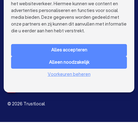
Webdesigners in Leuven
Webdesigners in Aalst
het websiteverkeer. Hiermee kunnen we content en
advertenties personaliseren en functies voor social
Webdesigners in Kortrijk
media bieden. Deze gegevens worden gedeeld met
onze partners en zij kunnen dit aanvullen met informatie
Webdesigners in Hasselt
keyboard_arrow_down
VOOR PARTICULIEREN
die u eerder aan hen hebt verstrekt.
Webdesigners in Sint-Niklaas
keyboard_arrow_down
VOOR BEDRIJVEN
Webdesigners in Genk
Alles accepteren
keyboard_arrow_down
OVER TRUSTLOCAL
Webdesigners in Roeselare
Alleen noodzakelijk
LAND
Nederland
Voorkeuren beheren
Webdesigners in Beveren
België
Duitsland
Webdesigners in Dendermonde
Spanje
Webdesigners in Beringen
©
2026
Trustlocal
Webdesigners in Turnhout
Webdesigners in Dilbeek
Ik zoek een webdesigner voor
Webdesigners in Heist-op-den-Berg