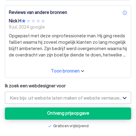
Reviews van andere bronnen
inf
Nick H
9 jul. 2024
google
Opgepast met deze onprofessionele man. Hij ging reeds
failliet waarna hij zoveel mogelijk klanten zo lang mogelijk
blijft ambeteren. Zijn bedrijf werd overgenomen waarna hij
de overdracht van zijn boeltje diende te doen, hetwelke hij
door zijn persoonlijke frustraties al maanden weigert te
doen. Ga zeker niet met deze man aan het werk!
Toon bronnen
Ik zoek een webdesigner voor
Kies bijv. uit website laten maken of website vernieuwen
Ontvang prijsopgave
Gratis en vrijblijvend
check