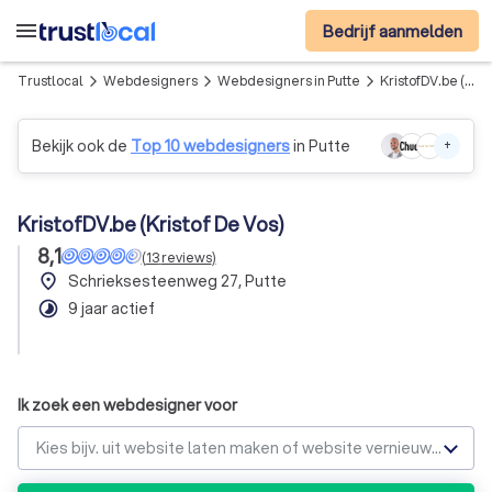
menu
Bedrijf aanmelden
Trustlocal
Webdesigners
Webdesigners in Putte
KristofDV.be (Kristof De Vos)
arrow_forward_ios
arrow_forward_ios
arrow_forward_ios
Bekijk ook de
Top 10 webdesigners
in Putte
+
KristofDV.be (Kristof De Vos)
8,1
(
13
reviews
)
place
Schrieksesteenweg 27, Putte
timelapse
9 jaar actief
Ik zoek een webdesigner voor
Kies bijv. uit website laten maken of website vernieuwen