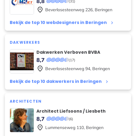
8,8
(31)
place
Beverlosesteenweg
226
,
Beringen
Bekijk de top 10 webdesigners in Beringen
keyboard_arrow_right
DAKWERKERS
Dakwerken Verboven BVBA
8,7
(17)
place
Beverlosesteenweg
94
,
Beringen
Bekijk de top 10 dakwerkers in Beringen
keyboard_arrow_right
ARCHITECTEN
Architect Liefsoons / Liesbeth
8,7
(6)
place
Lummenseweg
110
,
Beringen