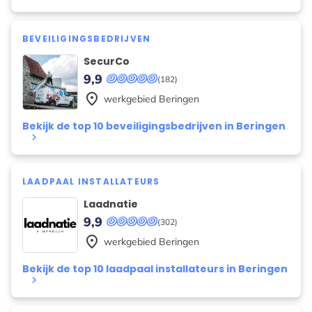
BEVEILIGINGSBEDRIJVEN
SecurCo
9,9
(182)
place
werkgebied
Beringen
Bekijk de top 10 beveiligingsbedrijven in Beringen
keyboard_arrow_right
LAADPAAL INSTALLATEURS
Laadnatie
9,9
(302)
place
werkgebied
Beringen
Bekijk de top 10 laadpaal installateurs in Beringen
keyboard_arrow_right