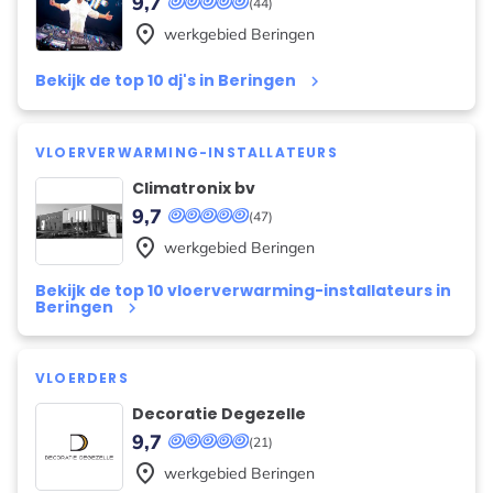
9,7
(44)
place
werkgebied
Beringen
Bekijk de top 10 dj's in Beringen
keyboard_arrow_right
VLOERVERWARMING-INSTALLATEURS
Climatronix bv
9,7
(47)
place
werkgebied
Beringen
Bekijk de top 10 vloerverwarming-installateurs in
Beringen
keyboard_arrow_right
VLOERDERS
Decoratie Degezelle
9,7
(21)
place
werkgebied
Beringen