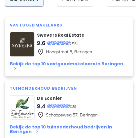
VASTGOEDMAKELAARS
Swevers Real Estate
9,6
(350)
place
Hoogstraat
8
,
Beringen
Bekijk de top 10 vastgoedmakelaars in Beringen
keyboard_arrow_right
TUINONDERHOUD BEDRIJVEN
De Econier
9,4
(18)
place
Schaapsweg
57
,
Beringen
Bekijk de top 10 tuinonderhoud bedrijven in
Beringen
keyboard_arrow_right