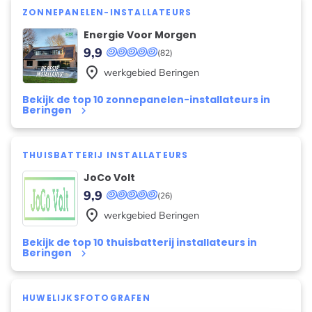
ZONNEPANELEN-INSTALLATEURS
Energie Voor Morgen
9,9
(82)
place
werkgebied
Beringen
Bekijk de top 10 zonnepanelen-installateurs in
Beringen
keyboard_arrow_right
THUISBATTERIJ INSTALLATEURS
JoCo Volt
9,9
(26)
place
werkgebied
Beringen
Bekijk de top 10 thuisbatterij installateurs in
Beringen
keyboard_arrow_right
HUWELIJKSFOTOGRAFEN