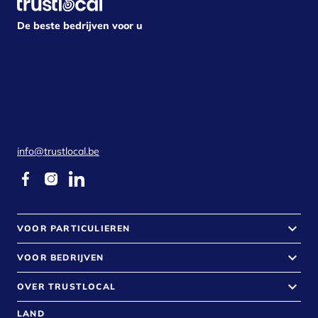
De beste bedrijven voor u
info@trustlocal.be
keyboard_arrow_down
VOOR PARTICULIEREN
keyboard_arrow_down
VOOR BEDRIJVEN
keyboard_arrow_down
OVER TRUSTLOCAL
LAND