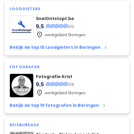
LOODGIETERS
SnelOntstopt.be
9,5
(21)
place
werkgebied
Beringen
Bekijk de top 10 Loodgieters in Beringen
keyboard_arrow_right
FOTOGRAFEN
Fotografie Krist
9,5
(33)
place
werkgebied
Beringen
Bekijk de top 10 fotografen in Beringen
keyboard_arrow_right
REISBUREAUS