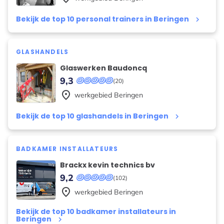
Bekijk de top 10 personal trainers in Beringen
keyboard_arrow_right
GLASHANDELS
Glaswerken Baudoncq
9,3
(20)
place
werkgebied
Beringen
Bekijk de top 10 glashandels in Beringen
keyboard_arrow_right
BADKAMER INSTALLATEURS
Brackx kevin technics bv
9,2
(102)
place
werkgebied
Beringen
Bekijk de top 10 badkamer installateurs in
Beringen
keyboard_arrow_right