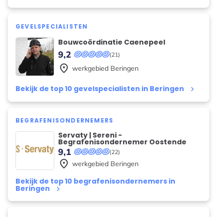
GEVELSPECIALISTEN
Bouwcoördinatie Caenepeel
9,2
(21)
place
werkgebied
Beringen
Bekijk de top 10 gevelspecialisten in Beringen
keyboard_arrow_right
BEGRAFENISONDERNEMERS
Servaty | Sereni -
Begrafenisondernemer Oostende
9,1
(22)
place
werkgebied
Beringen
Bekijk de top 10 begrafenisondernemers in
Beringen
keyboard_arrow_right