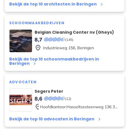
Bekijk de top 10 architecten in Beringen
keyboard_arrow_right
SCHOONMAAKBEDRIJVEN
Belgian Cleaning Center nv (Gheys)
8,7
(145)
place
Industrieweg
156
,
Beringen
Bekijk de top 10 schoonmaakbedrijven in
Beringen
keyboard_arrow_right
ADVOCATEN
Segers Peter
8,6
(12)
place
Hoofdkantoor:Hasseltsesteenweg
136 3580 Beringen Bijkantoor:
Bekijk de top 10 advocaten in Beringen
keyboard_arrow_right