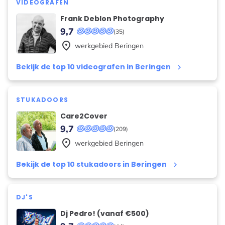
VIDEOGRAFEN
Frank Deblon Photography
9,7
(35)
place
werkgebied
Beringen
Bekijk de top 10 videografen in Beringen
keyboard_arrow_right
STUKADOORS
Care2Cover
9,7
(209)
place
werkgebied
Beringen
Bekijk de top 10 stukadoors in Beringen
keyboard_arrow_right
DJ'S
Dj Pedro! (vanaf €500)