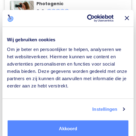
Photogenic
9,9
(48)
place
werkgebied
Beringen
Bekijk de top 10 huwelijksfotografen in Beringen
keyboard_arrow_right
Wij gebruiken cookies
Om je beter en persoonlijker te helpen, analyseren we
BEMIDDELAARS
het websiteverkeer. Hiermee kunnen we content en
advertenties personaliseren en functies voor social
Reya Advocaten
media bieden. Deze gegevens worden gedeeld met onze
9,8
(101)
partners en zij kunnen dit aanvullen met informatie die je
place
werkgebied
Beringen
eerder aan ze hebt verstrekt.
Bekijk de top 10 bemiddelaars in Beringen
keyboard_arrow_right
Instellingen
VERHUISFIRMA'S
Verhuizingen Bonte Kortrijk
Akkoord
9,8
(57)