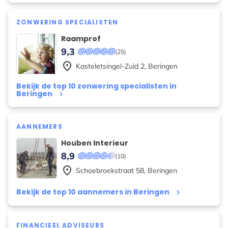
ZONWERING SPECIALISTEN
Raamprof
9,3
(25)
place
Kasteletsingel-Zuid
2
,
Beringen
Bekijk de top 10 zonwering specialisten in
Beringen
keyboard_arrow_right
AANNEMERS
Houben Interieur
8,9
(10)
place
Schoebroekstraat
58
,
Beringen
Bekijk de top 10 aannemers in Beringen
keyboard_arrow_right
FINANCIEEL ADVISEURS