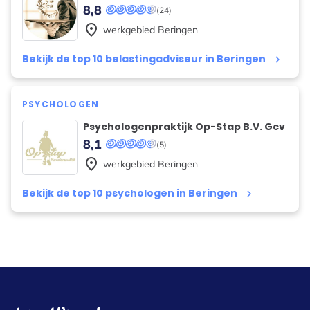
8,8
(24)
place
werkgebied
Beringen
Bekijk de top 10 belastingadviseur in Beringen
keyboard_arrow_right
PSYCHOLOGEN
Psychologenpraktijk Op-Stap B.V. Gcv
8,1
(5)
place
werkgebied
Beringen
Bekijk de top 10 psychologen in Beringen
keyboard_arrow_right