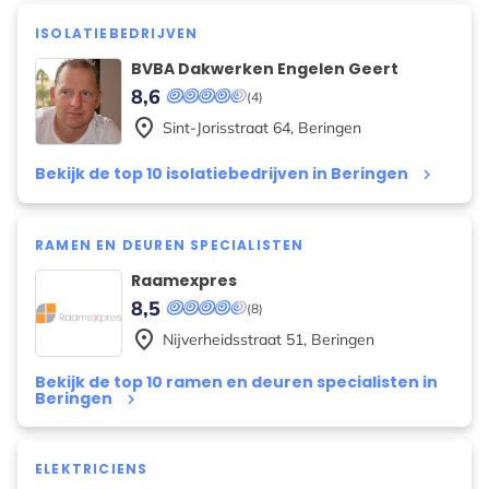
ISOLATIEBEDRIJVEN
BVBA Dakwerken Engelen Geert
8,6
(4)
place
Sint-Jorisstraat
64
,
Beringen
Bekijk de top 10 isolatiebedrijven in Beringen
keyboard_arrow_right
RAMEN EN DEUREN SPECIALISTEN
Raamexpres
8,5
(8)
place
Nijverheidsstraat
51
,
Beringen
Bekijk de top 10 ramen en deuren specialisten in
Beringen
keyboard_arrow_right
ELEKTRICIENS