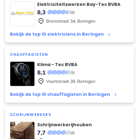
Elektriciteitswerken Bay-Tec BVBA
8,3
(9)
place
Bremstraat
34
,
Beringen
Bekijk de top 10 elektriciens in Beringen
keyboard_arrow_right
CHAUFFAGISTEN
Klima - Tec BVBA
8,1
(5)
place
Voortstraat
39
,
Beringen
Bekijk de top 10 chauffagisten in Beringen
keyboard_arrow_right
SCHRIJNWERKERS
Schrijnwerkerijhouben
7,7
(8)