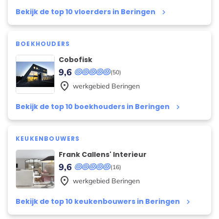
Bekijk de top 10 vloerders in Beringen
keyboard_arrow_right
BOEKHOUDERS
Cobofisk
9,6
(50)
place
werkgebied
Beringen
Bekijk de top 10 boekhouders in Beringen
keyboard_arrow_right
KEUKENBOUWERS
Frank Callens' Interieur
9,6
(16)
place
werkgebied
Beringen
Bekijk de top 10 keukenbouwers in Beringen
keyboard_arrow_right