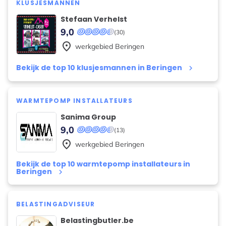
KLUSJESMANNEN
Stefaan Verhelst
9,0
(30)
place
werkgebied
Beringen
Bekijk de top 10 klusjesmannen in Beringen
keyboard_arrow_right
WARMTEPOMP INSTALLATEURS
Sanima Group
9,0
(13)
place
werkgebied
Beringen
Bekijk de top 10 warmtepomp installateurs in
Beringen
keyboard_arrow_right
BELASTINGADVISEUR
Belastingbutler.be