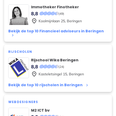
Immotheker Finotheker
8,8
(49)
place
Koolmijnlaan
25
,
Beringen
Bekijk de top 10 Financieel adviseurs in Beringen
keyboard_arrow_right
RIJSCHOLEN
Rijschool Wika Beringen
8,8
(24)
place
Kasteletsingel
15
,
Beringen
Bekijk de top 10 rijscholen in Beringen
keyboard_arrow_right
WEBDESIGNERS
M2 ICT bv