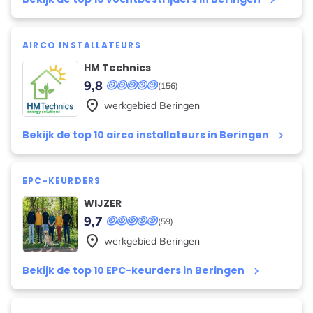
keyboard_arrow_right
AIRCO INSTALLATEURS
HM Technics
9,8
(156)
place
werkgebied
Beringen
Bekijk de top 10 airco installateurs in Beringen
keyboard_arrow_right
EPC-KEURDERS
WIJZER
9,7
(59)
place
werkgebied
Beringen
Bekijk de top 10 EPC-keurders in Beringen
keyboard_arrow_right