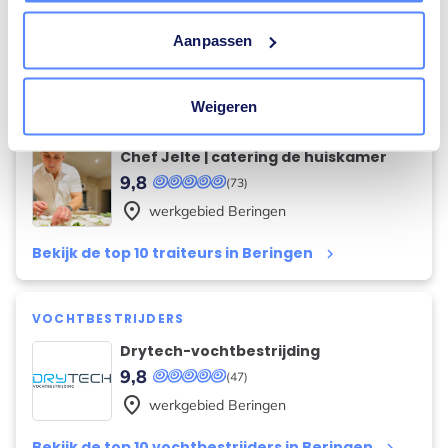
place
werkgebied
Beringen
Aanpassen
Bekijk de top 10 verhuisfirma's in Beringen
keyboard_arrow_right
Weigeren
TRAITEURS
Chef Jelte | catering de huiskamer
9,8
(73)
place
werkgebied
Beringen
Bekijk de top 10 traiteurs in Beringen
keyboard_arrow_right
VOCHTBESTRIJDERS
Drytech-vochtbestrijding
9,8
(47)
place
werkgebied
Beringen
Bekijk de top 10 vochtbestrijders in Beringen