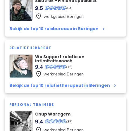
Sisutrek - Finland specialist
9,5
(84)
place
werkgebied
Beringen
Bekijk de top 10 reisbureaus in Beringen
keyboard_arrow_right
RELATIETHERAPEUT
We Support relatie en
intimiteitscoach
9,4
(15)
place
werkgebied
Beringen
Bekijk de top 10 relatietherapeut in Beringen
keyboard_arrow_right
PERSONAL TRAINERS
Chup Waregem
9,4
(37)
place
werkgebied
Beringen