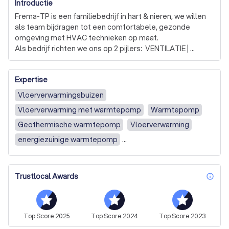
Introductie
Frema-TP is een familiebedrijf in hart & nieren, we willen 
als team bijdragen tot een comfortabele, gezonde 
omgeving met HVAC technieken op maat.

Als bedrijf richten we ons op 2 pijlers:  VENTILATIE | 
WARMTEPOMPEN

Expertise
Onze visie is dan ook dat we door het aftoetsen  van 
volgende parameters: 

Vloerverwarmingsbuizen
energiezuinigheid, comfort en budget onze klanten 
Vloerverwarming met warmtepomp
Warmtepomp
begeleiden naar een zorgeloos HVAC systeem voor hun 
persoonlijk project.
Geothermische warmtepomp
Vloerverwarming
energiezuinige warmtepomp
Bodem/water warmtepomp
Elektrische warmtepomp
Advies
Installatie
Onderhoud
Trustlocal Awards
inf
Water/water warmtepomp
Lucht/lucht warmtepomp
Zonnepanelen
Lucht/water warmtepomp
Hybride warmtepomp
Vloer/Console Airco
Top
Score
2025
Top
Score
2024
Top
Score
2023
Particulieren
Bedrijven
Mobiele Airco
Ventilatie