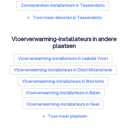
Zonnepanelen-installateurs in Tessenderlo
Airco installateurs in Tessenderlo
Toon meer diensten in Tessenderlo
add
Ramen en deuren specialisten in Tessenderlo
Vloerverwarming-installateurs in andere
Laadpaal installateurs in Tessenderlo
plaatsen
Zonwering specialisten in Tessenderlo
Vloerverwarming-installateurs in Laakdal Vorst
Schrijnwerkers in Tessenderlo
Vloerverwarming-installateurs in Diest Molenstede
Warmtepomp installateurs in Tessenderlo
Vloerverwarming-installateurs in Westerlo
Badkamer installateurs in Tessenderlo
Vloerverwarming-installateurs in Balen
Glashandels in Tessenderlo
Vloerverwarming-installateurs in Geel
EPC-keurders in Tessenderlo
Vloerverwarming-installateurs in Beringen Koersel
Toon meer plaatsen
add
Klusjesmannen in Tessenderlo
Vloerverwarming-installateurs in Leopoldsburg