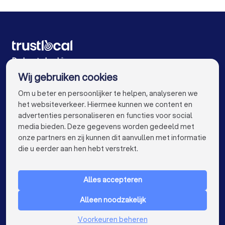
Vloerverwarming-installateurs in Mol
Vloerverwarming-installateurs in Herselt
Vloerverwarming-installateurs in Heusden-Zolder
De beste bedrijven voor u
Wij gebruiken cookies
Vloerverwarming-installateurs in Antwerpen
info@trustlocal.be
Om u beter en persoonlijker te helpen, analyseren we
Vloerverwarming-installateurs in Gent
het websiteverkeer. Hiermee kunnen we content en
advertenties personaliseren en functies voor social
Vloerverwarming-installateurs in Brugge
media bieden. Deze gegevens worden gedeeld met
onze partners en zij kunnen dit aanvullen met informatie
Vloerverwarming-installateurs in Leuven
keyboard_arrow_down
VOOR PARTICULIEREN
die u eerder aan hen hebt verstrekt.
Vloerverwarming-installateurs in Aalst
keyboard_arrow_down
VOOR BEDRIJVEN
Vloerverwarming-installateurs in Mechelen
Alles accepteren
keyboard_arrow_down
OVER TRUSTLOCAL
Vloerverwarming-installateurs in Kortrijk
Alleen noodzakelijk
LAND
Nederland
Vloerverwarming-installateurs in Hasselt
Voorkeuren beheren
België