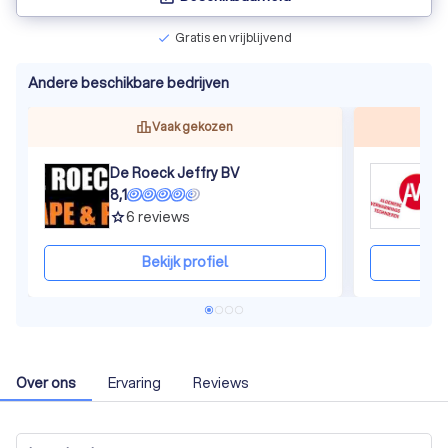
Gratis en vrijblijvend
check
Andere beschikbare bedrijven
Vaak gekozen
De Roeck Jeffry BV
A
8,1
8
6
reviews
grade
gra
Bekijk profiel
Over ons
Ervaring
Reviews