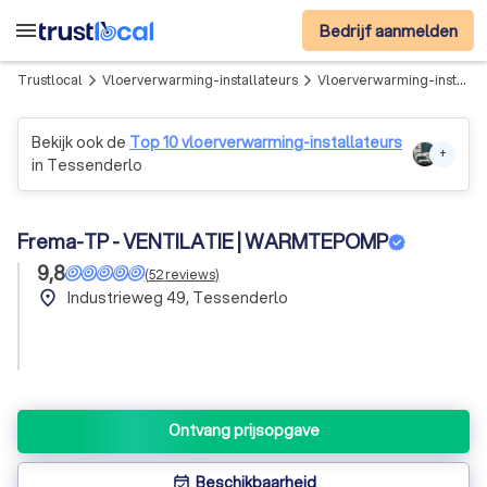
menu
Bedrijf aanmelden
Trustlocal
Vloerverwarming-installateurs
Vloerverwarming-installateurs in Tessenderlo
arrow_forward_ios
arrow_forward_ios
Bekijk ook de
Top 10 vloerverwarming-installateurs
+
in Tessenderlo
Frema-TP - VENTILATIE | WARMTEPOMP
9,8
(
52
reviews
)
place
Industrieweg 49, Tessenderlo
Ontvang prijsopgave
Beschikbaarheid
event_available