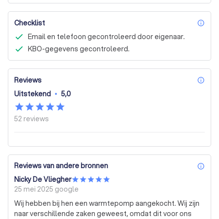
Checklist
inf
Email en telefoon gecontroleerd door eigenaar.
KBO-gegevens gecontroleerd.
Reviews
inf
Uitstekend
•
5,0
52
reviews
Reviews van andere bronnen
inf
Nicky De Vliegher
25 mei 2025
google
Wij hebben bij hen een warmtepomp aangekocht. Wij zijn
naar verschillende zaken geweest, omdat dit voor ons