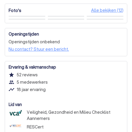
Airco zonder buitenunit
Infrezen van vloerverwarming
Alle bekijken (12)
Foto's
Elektrische vloerwarming
Grond/water warmtepomp
Anders / Weet ik nog niet
Volledig elektrische warmtepomp (geen cv)
Openingstijden
Openingstijden onbekend
Hybride warmtepomp (i.c.m. cv)
Nu contact? Stuur een bericht.
Weet ik nog niet, adviseer mij
Ervaring & vakmanschap
star
52
reviews
people_outline
5 medewerkers
timeline
18 jaar ervaring
Lid van
Veiligheid, Gezondheid en Milieu Checklist
Aannemers
RESCert