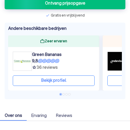
Ontvang prijsopgave
Gratis en vrijblijvend
check
Andere beschikbare bedrijven
Zeer ervaren
Green Bananas
i
9,8
1
36
reviews
grade
gra
Bekijk profiel
Over ons
Ervaring
Reviews