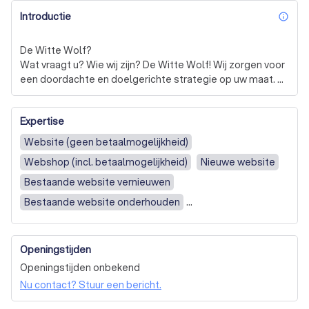
Introductie
inf
De Witte Wolf?

Wat vraagt u? Wie wij zijn? De Witte Wolf! Wij zorgen voor 
een doordachte en doelgerichte strategie op uw maat. 
We bepalen uw digitale strategie, maken een heldere 
concurrentieanalyse op en stippelen een gepaste 
Expertise
positionerings- en brandstrategie uit. Daarbij garanderen 
wij een indrukwekkend design, zowel op het niveau van 
Website (geen betaalmogelijkheid)
webdesign als van branding.

Webshop (incl. betaalmogelijkheid)
Nieuwe website
Tot slot bieden wij advies in online advertising en 
Bestaande website vernieuwen
zoekmachinemarketing, zodat uw bedrijf groeit richting 
Bestaande website onderhouden
de top. De Witte Wolf wil vooral uniek zijn voor iedere 
Huisstijl / logo ontwikkelen
klant. De zaak van Steven De Wolf uit Oost-Vlaanderen is 
een vaste waarde in Aalst en ver daarbuiten. Met ons 
Openingstijden
uitgebreid wolventeam garanderen wij professionaliteit, 
creativiteit en een persoonlijke aanpak voor iedere klant.
Openingstijden onbekend
Nu contact? Stuur een bericht.