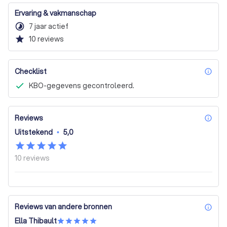
Ervaring & vakmanschap
timelapse
7 jaar actief
star
10
reviews
Checklist
inf
KBO-gegevens gecontroleerd.
Reviews
inf
Uitstekend
•
5,0
10
reviews
Reviews van andere bronnen
inf
Ella Thibault