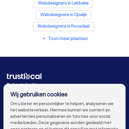
Webdesigners in Lebbeke
Webdesigners in Opwijk
Webdesigners in Roosdaal
Webdesigners in Dendermonde
Toon meer plaatsen
add
Webdesigners in Wetteren
Webdesigners in Zele
Webdesigners in Buggenhout
Webdesigners in Dilbeek
Webdesigners in Antwerpen
De beste bedrijven voor u
Wij gebruiken cookies
Webdesigners in Gent
Webdesigners in Brugge
info@trustlocal.be
Om u beter en persoonlijker te helpen, analyseren we
Webdesigners in Leuven
het websiteverkeer. Hiermee kunnen we content en
advertenties personaliseren en functies voor social
Webdesigners in Mechelen
media bieden. Deze gegevens worden gedeeld met