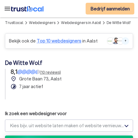
menu
Bedrijf aanmelden
Trustlocal
Webdesigners
Webdesigners in Aalst
De Witte Wolf
arrow_forward_ios
arrow_forward_ios
arrow_forward_ios
Bekijk ook de
Top 10 webdesigners
in Aalst
+
De Witte Wolf
8,1
(
10
reviews
)
place
Grote Baan 73, Aalst
timelapse
7 jaar actief
Ik zoek een webdesigner voor
Kies bijv. uit website laten maken of website vernieuwen