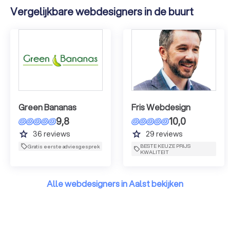
Vergelijkbare webdesigners in de buurt
Green Bananas
Fris Webdesign
9,8
10,0
grade
grade
36
reviews
29
reviews
BESTE KEUZE PRIJS
Gratis eerste adviesgesprek
KWALITEIT
Alle webdesigners in Aalst bekijken