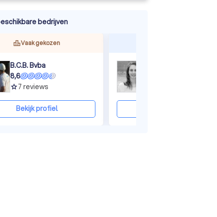
eschikbare bedrijven
ine
Vaak gekozen
Reageert snel
B.C.B. Bvba
ABO
8,6
8,1
7
reviews
10
reviews
grade
grade
Bekijk profiel
Bekijk profiel