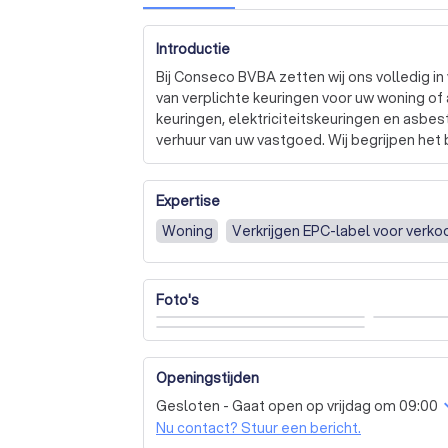
Introductie
Bij Conseco BVBA zetten wij ons volledig in
van verplichte keuringen voor uw woning o
keuringen, elektriciteitskeuringen en asbest
verhuur van uw vastgoed. Wij begrijpen het 
compliance van uw eigendom en zorgen daaro
Expertise
Ons team bestaat uit deskundige professio
regelgeving en technische vereisten. We 
Woning
Verkrijgen EPC-label voor verko
te garanderen dat alle keuringen volgens 
Daarnaast bieden we ook gespecialiseerde 
blowerdoortests, die bijdragen aan de energi
Foto's
Bij Conseco BVBA streven we naar transpar
duidelijk en tijdig met onze klanten. We zi
onze klanten op te bouwen en te onderhou
Openingstijden
Gesloten - Gaat open op vrijdag om 09:00
Heeft u een keuring nodig of wilt u meer i
Nu contact? Stuur een bericht.
ons op voor een vrijblijvende offerte en ont