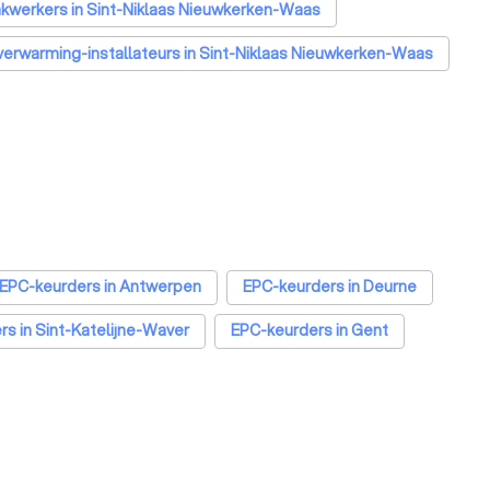
kwerkers in Sint-Niklaas Nieuwkerken-Waas
verwarming-installateurs in Sint-Niklaas Nieuwkerken-Waas
Laadpaal installateurs in Sint-Niklaas Nieuwkerken-Waas
epomp installateurs in Sint-Niklaas Nieuwkerken-Waas
Klusjesmannen in Sint-Niklaas Nieuwkerken-Waas
EPC-keurders in Antwerpen
EPC-keurders in Deurne
s in Sint-Katelijne-Waver
EPC-keurders in Gent
PC-keurders in Kortrijk
EPC-keurders in Hasselt
C-keurders in Dendermonde
EPC-keurders in Beringen
s in Sint-Truiden
EPC-keurders in Lokeren