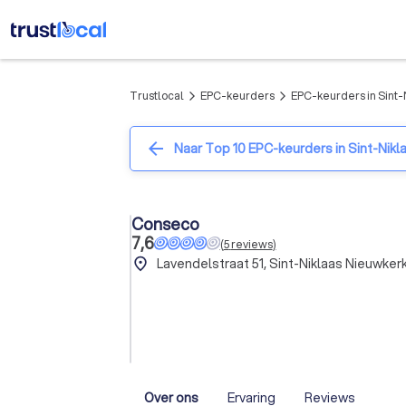
Trustlocal
EPC-keurders
EPC-keurders in Sint
arrow_forward_ios
arrow_forward_ios
arrow_back
Naar Top 10 EPC-keurders in Sint-Ni
Conseco
7,6
(
5
reviews
)
place
Lavendelstraat 51, Sint-Niklaas Nieuwke
Over ons
Ervaring
Reviews