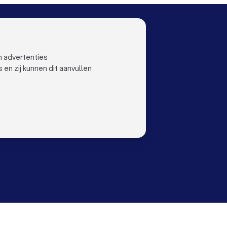
LOCAL
LAND
al
Nederland
ustlocal
België
n advertenties
Duitsland
n zij kunnen dit aanvullen
Spanje
orwaarden