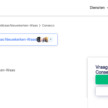
Diensten
-Niklaas Nieuwkerken-Waas
Conseco
arrow_forward_ios
klaas Nieuwkerken-Waas
+
Vraag 
rken-Waas
Cons