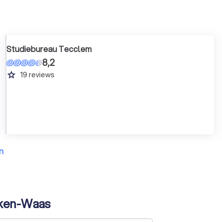
Studiebureau Tecclem
8,2
grade
19
reviews
n
erken-Waas