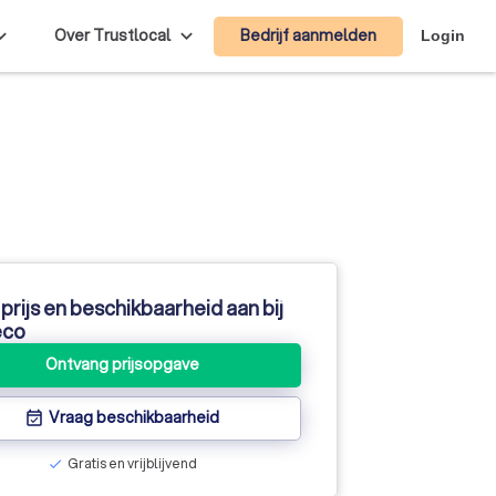
Bedrijf aanmelden
Over Trustlocal
Login
prijs en beschikbaarheid aan bij
eco
Ontvang prijsopgave
Vraag beschikbaarheid
event_available
Gratis en vrijblijvend
check