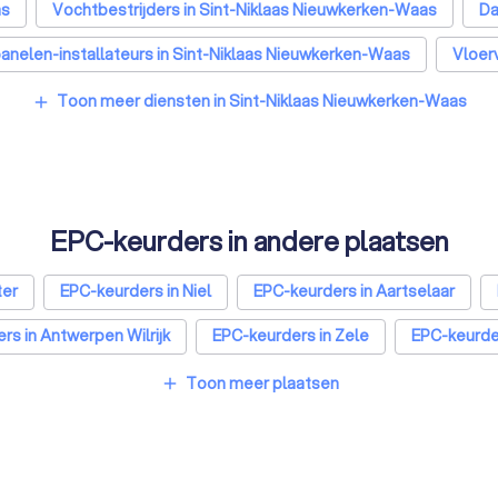
as
Vochtbestrijders in Sint-Niklaas Nieuwkerken-Waas
Da
nelen-installateurs in Sint-Niklaas Nieuwkerken-Waas
Vloer
amen en deuren specialisten in Sint-Niklaas Nieuwkerken-Waas
Toon meer diensten in Sint-Niklaas Nieuwkerken-Waas
add
s
Schrijnwerkers in Sint-Niklaas Nieuwkerken-Waas
Warmt
ken-Waas
Glashandels in Sint-Niklaas Nieuwkerken-Waas
EPC-keurders in andere plaatsen
ter
EPC-keurders in Niel
EPC-keurders in Aartselaar
rs in Antwerpen Wilrijk
EPC-keurders in Zele
EPC-keurder
EPC-keurders in Aalst
EPC-keurders in Mechelen
E
Toon meer plaatsen
add
EPC-keurders in Roeselare
EPC-keurders in Beveren
EP
Dilbeek
EPC-keurders in Heist-op-den-Berg
EPC-keurder