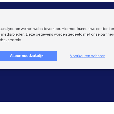
EPC-keurders in Brasschaat
VOOR BEDRIJVEN
OVER TRUST
Bedrijfsprofiel verwijderen
Over Trustloc
Trustlocal Top Pro
Werken bij Tr
n, analyseren we het websiteverkeer. Hiermee kunnen we content e
Ervaringen
Contact
al media bieden. Deze gegevens worden gedeeld met onze partners e
Blog
Privacy
bt verstrekt.
Cookies
Bedrijf aanmelden
Gebruikersvo
Sitemap
Alleen noodzakelijk
Voorkeuren beheren