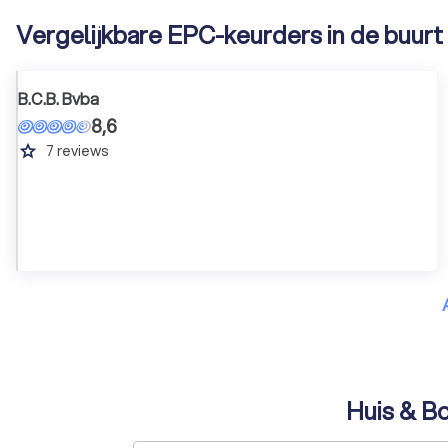
Vergelijkbare EPC-keurders in de buurt
B.C.B. Bvba
8,6
grade
7
reviews
Huis & Bo