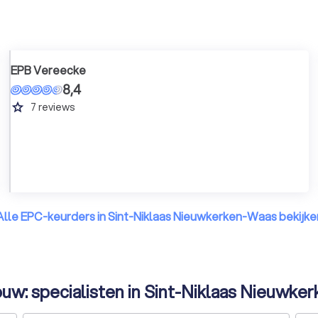
EPB Vereecke
8,4
grade
7
reviews
Alle EPC-keurders in Sint-Niklaas Nieuwkerken-Waas bekijke
uw: specialisten in Sint-Niklaas Nieuwk