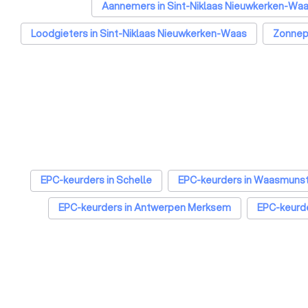
Aannemers in Sint-Niklaas Nieuwkerken-Wa
Loodgieters in Sint-Niklaas Nieuwkerken-Waas
Zonnepa
Airco installateurs in Sint-Niklaas Nieuwkerken-Waas
R
Zonwering specialisten in Sint-Niklaas Nieuwkerken-Waa
Badkamer installateurs in Sint-Niklaas Nieuwker
EPC-keurders in Schelle
EPC-keurders in Waasmuns
EPC-keurders in Antwerpen Merksem
EPC-keurde
EPC-keurders in Brugge
EPC-keurders in Leuven
EPC-keurders in Sint-Niklaas
EPC-keurders in Genk
EPC-keurders in Turnhout
EPC-keurders in 