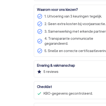
de regelgeving beheren van uw vastgoed.
Waarom voor ons kiezen?
check_circle
1. Uitvoering van 3 keuringen tegelijk.
check_circle
2. Geen extra kosten bij voorjaarsactie.
check_circle
3. Samenwerking met erkende partner
4. Transparante communicatie
check_circle
gegarandeerd.
check_circle
5. Snelle en correcte certificaatleverin
Ervaring & vakmanschap
star
5
reviews
Checklist
KBO-gegevens gecontroleerd.