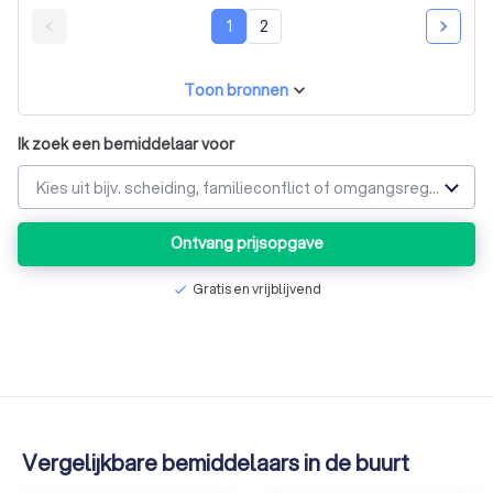
tevreden over het resultaat en ook over hun aanpak. Ik
beveel ze ten zeerste aan.
1
2
Toon bronnen
Ik zoek een bemiddelaar voor
Kies uit bijv. scheiding, familieconflict of omgangsregeling
Ontvang prijsopgave
Gratis en vrijblijvend
check
Vergelijkbare bemiddelaars in de buurt