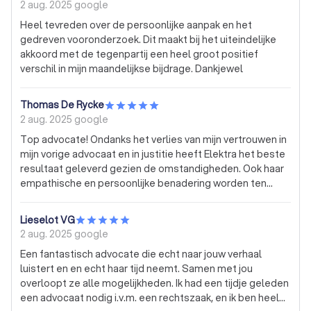
2 aug. 2025
google
Heel tevreden over de persoonlijke aanpak en het
gedreven vooronderzoek. Dit maakt bij het uiteindelijke
akkoord met de tegenpartij een heel groot positief
verschil in mijn maandelijkse bijdrage. Dankjewel
Thomas De Rycke
2 aug. 2025
google
Top advocate! Ondanks het verlies van mijn vertrouwen in
mijn vorige advocaat en in justitie heeft Elektra het beste
resultaat geleverd gezien de omstandigheden. Ook haar
empathische en persoonlijke benadering worden ten
zeerste gewaardeerd. Bovendien is ze correct en
transparant. Een aanrader dus! Dankjewel!
Lieselot VG
2 aug. 2025
google
Een fantastisch advocate die echt naar jouw verhaal
luistert en en echt haar tijd neemt. Samen met jou
overloopt ze alle mogelijkheden. Ik had een tijdje geleden
een advocaat nodig i.v.m. een rechtszaak, en ik ben heel