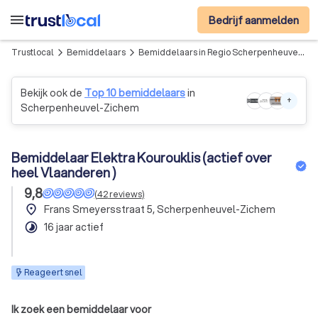
menu
Bedrijf aanmelden
Trustlocal
Bemiddelaars
Bemiddelaars in Regio Scherpenheuvel-zichem-scherpenheuvel
arrow_forward_ios
arrow_forward_ios
Bekijk ook de
Top 10 bemiddelaars
in
+
Scherpenheuvel-Zichem
Bemiddelaar Elektra Kourouklis (actief over
heel Vlaanderen )
9,8
(
42
reviews
)
place
Frans Smeyersstraat 5, Scherpenheuvel-Zichem
timelapse
16 jaar actief
Reageert snel
Ik zoek een bemiddelaar voor