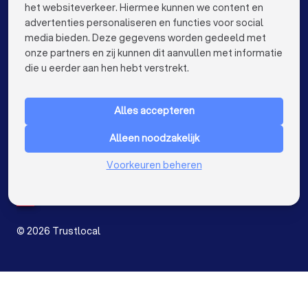
het websiteverkeer. Hiermee kunnen we content en
advertenties personaliseren en functies voor social
Bemiddelaars in Genk
Bemiddelaars in Roeselare
media bieden. Deze gegevens worden gedeeld met
onze partners en zij kunnen dit aanvullen met informatie
Bemiddelaars in Beveren
keyboard_arrow_down
VOOR PARTICULIEREN
die u eerder aan hen hebt verstrekt.
Bemiddelaars in Dendermonde
keyboard_arrow_down
VOOR BEDRIJVEN
Bemiddelaars in Beringen
Alles accepteren
keyboard_arrow_down
OVER TRUSTLOCAL
Bemiddelaars in Turnhout
Alleen noodzakelijk
LAND
Nederland
Bemiddelaars in Dilbeek
Voorkeuren beheren
België
Duitsland
Bemiddelaars in Sint-Truiden
Spanje
Bemiddelaars in Lokeren
©
2026
Trustlocal
Bemiddelaars in Brasschaat
Ik zoek een bemiddelaar voor