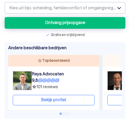
Kies uit bijv. scheiding, familieconflict of omgangsregeling
Ontvang prijsopgave
Gratis en vrijblijvend
check
Andere beschikbare bedrijven
Top beoordeeld
Reya Advocaten
9,8
8
101
reviews
grade
gra
Bekijk profiel