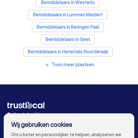
Bemiddelaars in Westerlo
Bemiddelaars in Lummen Meldert
Bemiddelaars in Beringen Paal
Bemiddelaars in Geel
Bemiddelaars in Herentals Noorderwijk
Bemiddelaars in Heist-op-den-Berg
Toon meer plaatsen
add
Bemiddelaars in Herentals
Bemiddelaars in Antwerpen
Bemiddelaars in Gent
Bemiddelaars in Brugge
Bemiddelaars in Leuven
Bemiddelaars in Aalst
Bemiddelaars in Mechelen
De beste bedrijven voor u
Wij gebruiken cookies
Bemiddelaars in Kortrijk
Bemiddelaars in Hasselt
info@trustlocal.be
Om u beter en persoonlijker te helpen, analyseren we
Bemiddelaars in Sint-Niklaas