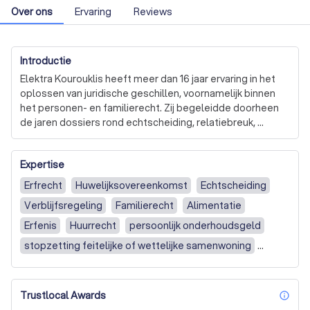
Over ons
Ervaring
Reviews
Introductie
Elektra Kourouklis heeft meer dan 16 jaar ervaring in het 
oplossen van juridische geschillen, voornamelijk binnen 
het personen- en familierecht. Zij begeleidde doorheen 
de jaren dossiers rond echtscheiding, relatiebreuk, 
alimentatie, ouderschaps- en omgangsregelingen, 
verdeling van vermogens, nalatenschap kwesties en 
Expertise
andere familiale conflicten waarin juridische duidelijkheid 
en menselijke zorg hand in hand moeten gaan.

Erfrecht
Huwelijksovereenkomst
Echtscheiding
Verblijfsregeling
Familierecht
Alimentatie
Elektra Kourouklis is niet alleen erkend bemiddelaar in 
familiezaken maar beschikt daarnaast nog over een 
Erfenis
Huurrecht
persoonlijk onderhoudsgeld
master in de rechten hetwelk voor een bemiddelaar een 
stopzetting feitelijke of wettelijke samenwoning
enorme meerwaarde is. Niet elke bemiddelaar beschikt 
vereffening en verdeling na echtscheiding
immers over een juridische achtergrond. 

vereffening en verdeling na samenwoning
Trustlocal Awards
Dat betekent dat zij niet alleen luistert en verbindt, maar 
inf
overname onroerend goed
Scheiding / uit elkaar