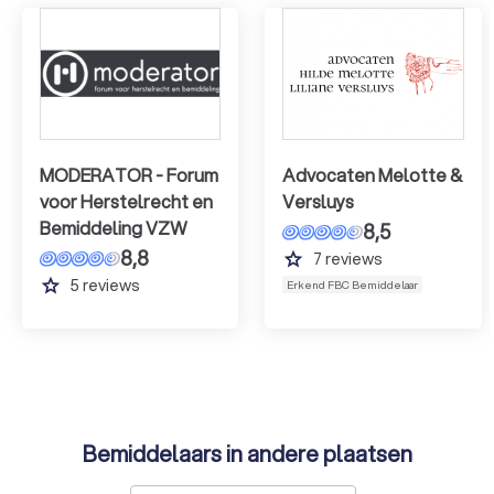
MODERATOR - Forum
Advocaten Melotte &
voor Herstelrecht en
Versluys
Bemiddeling VZW
8,5
8,8
grade
7
reviews
grade
5
reviews
Erkend FBC Bemiddelaar
Bemiddelaars in andere plaatsen