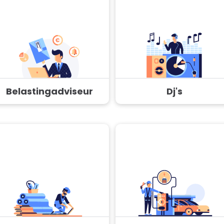
Belastingadviseur
Dj's