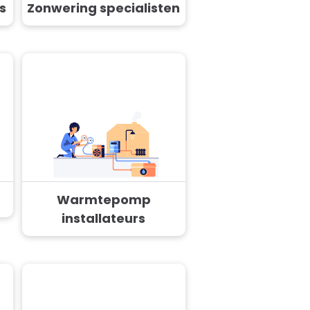
s
Zonwering specialisten
Warmtepomp
installateurs