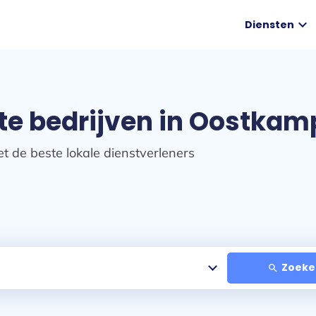
expand_more
Diensten
te bedrijven in Oostkam
t de beste lokale dienstverleners
Zoeke
search