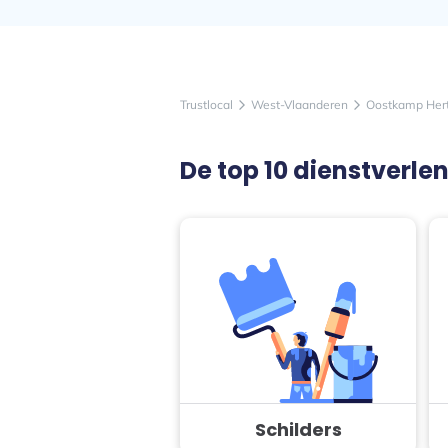
Trustlocal
West-Vlaanderen
Oostkamp Her
arrow_forward_ios
arrow_forward_ios
De top 10 dienstverl
Schilders