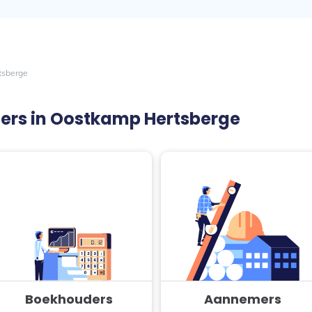
tsberge
eners in Oostkamp Hertsberge
Boekhouders
Aannemers