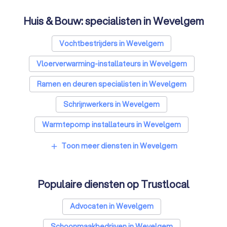
Huis & Bouw: specialisten in Wevelgem
Vochtbestrijders in Wevelgem
Vloerverwarming-installateurs in Wevelgem
Ramen en deuren specialisten in Wevelgem
Schrijnwerkers in Wevelgem
Warmtepomp installateurs in Wevelgem
Badkamer installateurs in Wevelgem
Toon meer diensten in Wevelgem
add
Glashandels in Wevelgem
Populaire diensten op Trustlocal
EPC-keurders in Wevelgem
Klusjesmannen in Wevelgem
Advocaten in Wevelgem
Schoonmaakbedrijven in Wevelgem