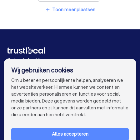
Aannemers in Zwevegem
Toon meer plaatsen
Zonwering specialisten in Wevelgem
add
Aannemers in Roeselare Oekene
Loodgieters in Wevelgem
Aannemers in Antwerpen
Aannemers in Gent
Aannemers in Brugge
Aannemers in Leuven
Aannemers in Aalst
Aannemers in Mechelen
De beste bedrijven voor u
Wij gebruiken cookies
Aannemers in Hasselt
Aannemers in Sint-Niklaas
info@trustlocal.be
Om u beter en persoonlijker te helpen, analyseren we
Aannemers in Genk
Aannemers in Roeselare
het websiteverkeer. Hiermee kunnen we content en
advertenties personaliseren en functies voor social
Aannemers in Beveren
media bieden. Deze gegevens worden gedeeld met
onze partners en zij kunnen dit aanvullen met informatie
Aannemers in Dendermonde
keyboard_arrow_down
VOOR PARTICULIEREN
die u eerder aan hen hebt verstrekt.
Aannemers in Beringen
Aannemers in Turnhout
keyboard_arrow_down
VOOR BEDRIJVEN
Aannemers in Dilbeek
Alles accepteren
keyboard_arrow_down
OVER TRUSTLOCAL