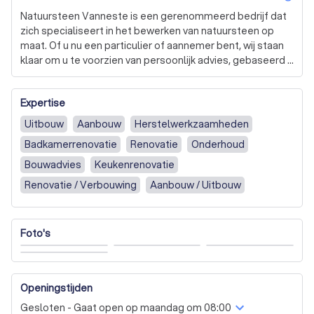
Natuursteen Vanneste is een gerenommeerd bedrijf dat 
zich specialiseert in het bewerken van natuursteen op 
maat. Of u nu een particulier of aannemer bent, wij staan 
klaar om u te voorzien van persoonlijk advies, gebaseerd 
op meer dan zestig jaar vakmanschap. Ons ambacht is 
diep geworteld in onze bedrijfscultuur en we hebben ons 
Expertise
door de jaren heen voortdurend aangepast aan de 
veranderende tijden. 

Uitbouw
Aanbouw
Herstelwerkzaamheden
Badkamerrenovatie
Renovatie
Onderhoud
Ons moderne machinepark garandeert zowel een snelle 
als een precieze afwerking. We werken op basis van uw 
Bouwadvies
Keukenrenovatie
plan en vertrouwen. Daarnaast bieden we ook 
Renovatie / Verbouwing
Aanbouw / Uitbouw
renovatiediensten aan, waarbij we ter plekke tailleren en 
ciseleren volgens oude en beproefde methodes. Hoewel 
we de steen der wijzen u schuldig moeten blijven, heeft 
Foto's
steen weinig geheimen voor ons. 

We bieden een breed scala aan producten, waaronder 
dorpels, keukenwerkbladen, tabletten, brievenbussen, 
Openingstijden
grafzerken, terrassen, tafels, volledige badkamer- en 
Gesloten - Gaat open op maandag om 08:00
douchebekleding, en gevel- en muurbekleding. Alles 