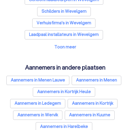
Schilders in Wevelgem
Verhuisfirma's in Wevelgem
Laadpaal installateurs in Wevelgem
Airco installateurs in Wevelgem
Toon meer
Aannemers in Wevelgem
Aannemers in andere plaatsen
Dakwerkers in Wevelgem
Aannemers in Menen Lauwe
Aannemers in Menen
Zonnepanelen-installateurs in Wevelgem
Aannemers in Kortrijk Heule
Tuinonderhoud bedrijven in Wevelgem
Aannemers in Ledegem
Aannemers in Kortrijk
Webdesigners in Wevelgem
Aannemers in Wervik
Aannemers in Kuurne
Glazenwassers in Wevelgem
Aannemers in Harelbeke
Boekhouders in Wevelgem