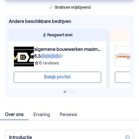
Gratis en vrijblijvend
check
Andere beschikbare bedrijven
Reageert snel
algemene bouwwerken maxim descheemaeker
V
8,3
8
6
reviews
grade
gra
Bekijk profiel
Over ons
Ervaring
Reviews
Introductie
inf