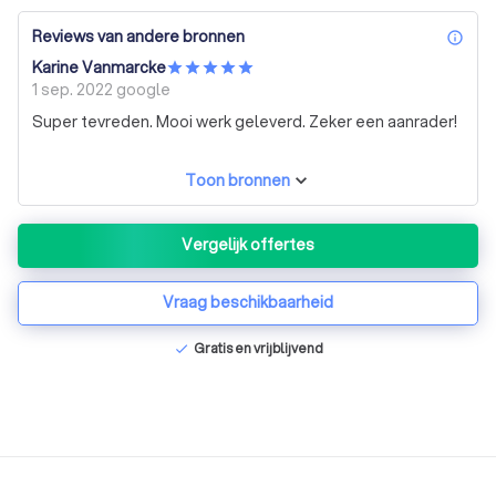
Reviews van andere bronnen
inf
Karine Vanmarcke
1 sep. 2022
google
Super tevreden. Mooi werk geleverd. Zeker een aanrader!
Toon bronnen
Vergelijk offertes
Vraag beschikbaarheid
Gratis en vrijblijvend
check