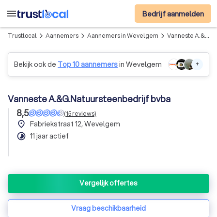
menu
Bedrijf aanmelden
Trustlocal
Aannemers
Aannemers in Wevelgem
Vanneste A.&G.Natuursteenbedrijf bvba
arrow_forward_ios
arrow_forward_ios
arrow_forward_ios
Bekijk ook de
Top 10 aannemers
in Wevelgem
+
Vanneste A.&G.Natuursteenbedrijf bvba
8,5
(
15
reviews
)
place
Fabriekstraat 12, Wevelgem
timelapse
11 jaar actief
Vergelijk offertes
Vraag beschikbaarheid