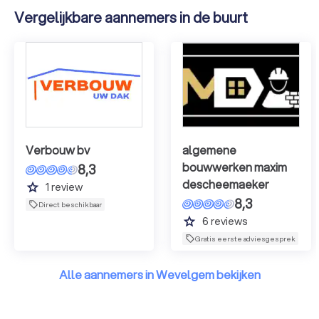
Vergelijkbare aannemers in de buurt
Verbouw bv
algemene
bouwwerken maxim
8,3
descheemaeker
grade
1
review
8,3
Direct beschikbaar
grade
6
reviews
Gratis eerste adviesgesprek
Alle aannemers in Wevelgem bekijken