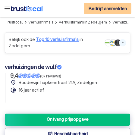
menu
Bedrijf aanmelden
Trustlocal
Verhuisfirma's
Verhuisfirma's in Zedelgem
Verhuizingen de wulf
arrow_forward_ios
arrow_forward_ios
arrow_forward_ios
Bekijk ook de
Top 10 verhuisfirma's
in
+
Zedelgem
verhuizingen de wulf
9,4
(
87
reviews
)
place
Boudewijn hapkenstraat 21A, Zedelgem
timelapse
16 jaar actief
Ontvang prijsopgave
Beschikbaarheid
event_available