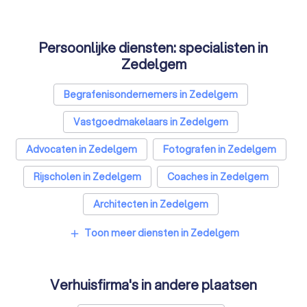
Persoonlijke diensten: specialisten in
Zedelgem
Begrafenisondernemers in Zedelgem
Vastgoedmakelaars in Zedelgem
Advocaten in Zedelgem
Fotografen in Zedelgem
Rijscholen in Zedelgem
Coaches in Zedelgem
Architecten in Zedelgem
Psychologen in Zedelgem
Toon meer diensten in Zedelgem
add
Relatietherapeut in Zedelgem
Verhuisfirma's in andere plaatsen
Reisbureaus in Zedelgem