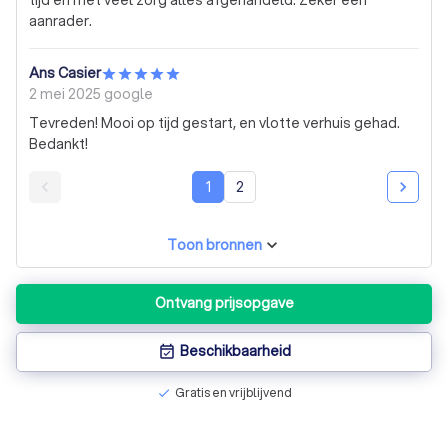
aanrader.
Ans Casier
2 mei 2025
google
Tevreden! Mooi op tijd gestart, en vlotte verhuis gehad.
Bedankt!
1
2
Toon bronnen
Ontvang prijsopgave
Beschikbaarheid
event_available
Gratis en vrijblijvend
check