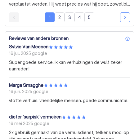
verplaatst werden. Hij weet precies wat hij doet, zowel bij
het demonteren als het monteren van meubels.
Daarnaast had hij voldoende doeken bij zich om alles
1
2
3
4
5
goed te beschermen. Wij zijn erg tevreden en zouden
hem aan iedereen aanbevelen!
Reviews van andere bronnen
inf
Sylvie Van Meenen
16 jul. 2025
google
Super goede service. Ik kan verhuizingen de wulf zeker
aanraden!
Marga Smagghe
16 jun. 2025
google
vlotte verhuis. vriendelijke mensen. goede communicatie.
dieter ‘sarpisk’ vermeiren
16 mei 2025
google
2x gebruik gemaakt van de verhuisdienst, telkens mooi op
tijd en met veel zorg alles afgehandeld. Zeker een