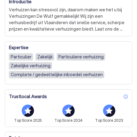
Introductie
Verhuizen kan stressvol zijn, daarom maken we het u bij 
Verhuizingen De Wulf gemakkelijk! Wij zijn een 
verhuisbedrijf uit Vlaanderen dat snelle service, scherpe 
prijzen en kwalitatieve verhuizingen biedt. Laat ons de 
last van uw verhuizing dragen - stressvrij en soepel! 
#verhuizingendewulf

Expertise
Maak ruimte vrij en kom naar ons voor al uw 
Particulier
Zakelijk
Particuliere verhuizing
opslagbehoeften - ongeacht hoe lang of kort! Wij 
Zakelijke verhuizing
garanderen veilige en betrouwbare opslagdiensten 
waarop u kunt rekenen.

Complete / gedeeltelijke inboedel verhuizen
Activiteiten;

Verhuizingen.

Trustlocal Awards
inf
Opslag ruimte

Montage en demontage.

Transport van goederen.

Huis leegmaken na overlijden en opkuis /uitzettingen.

Top
Score
2025
Top
Score
2024
Top
Score
2023
Ladderlift dienst /Meubellift 

Ophaaldienst /Demonteur. (Omdat alle goederen op een 