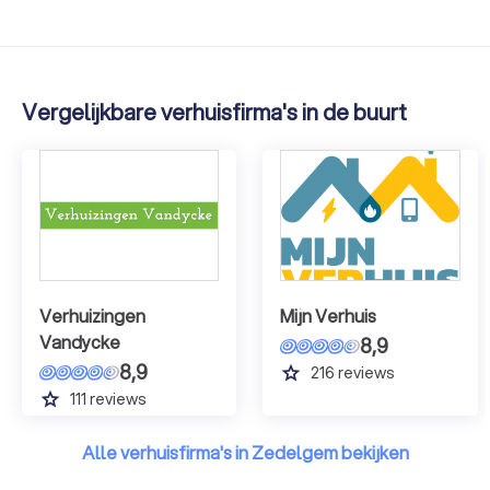
Vergelijkbare verhuisfirma's in de buurt
Verhuizingen
Mijn Verhuis
Vandycke
8,9
8,9
grade
216
reviews
grade
111
reviews
Alle verhuisfirma's in Zedelgem bekijken