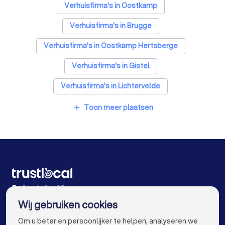
Personal trainers in Zedelgem
Verhuisfirma's in Oostkamp
Verhuisfirma's in Brugge
Verhuisfirma's in Oostkamp Hertsberge
Verhuisfirma's in Gistel
Verhuisfirma's in Lichtervelde
Verhuisfirma's in De Haan Klemskerke
Toon meer plaatsen
add
Verhuisfirma's in Beernem
Verhuisfirma's in Oostende
Verhuisfirma's in Hooglede Gits
Verhuisfirma's in Roeselare
De beste bedrijven voor u
Wij gebruiken cookies
Verhuisfirma's in Antwerpen
info@trustlocal.be
Om u beter en persoonlijker te helpen, analyseren we