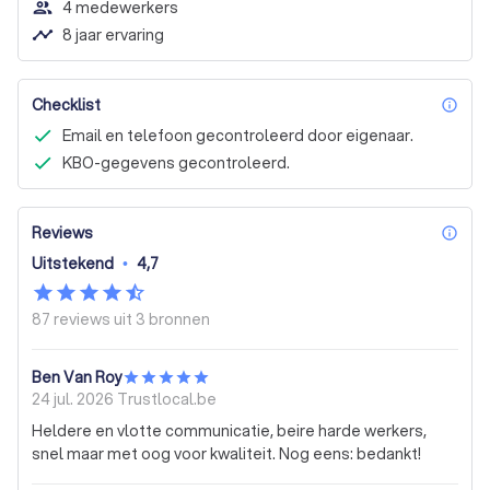
people_outline
4 medewerkers
timeline
8 jaar ervaring
Checklist
inf
Email en telefoon gecontroleerd door eigenaar.
KBO-gegevens gecontroleerd.
Reviews
inf
Uitstekend
•
4,7
87 reviews uit
3 bronnen
Ben Van Roy
24 jul. 2026
Trustlocal.be
Heldere en vlotte communicatie, beire harde werkers,
snel maar met oog voor kwaliteit. Nog eens: bedankt!