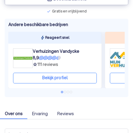
Gratis en vrijblijvend
check
Andere beschikbare bedrijven
Reageert snel
Verhuizingen Vandycke
M
8,9
8
111
reviews
grade
gra
Bekijk profiel
Over ons
Ervaring
Reviews