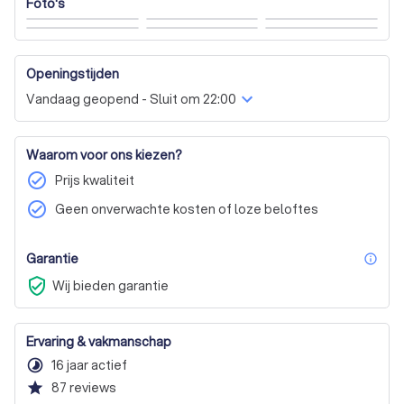
bepaalde dag en tussen bepaalde tijdstippen moeten 
Foto's
worden afgehaald en dit soms niet voor iedereen 
mogelijk is.)  

Openingstijden
Hulp nodig bij verhuizen? Wij staan tot uw dienst. Extra 
kracht wanneer je het nodig hebt, en vriendelijke 
Vandaag geopend - Sluit om 22:00
gezichten voor hulp. Neem contact met ons op voor een 
Waarom voor ons kiezen?
check_circle
Prijs kwaliteit
check_circle
Geen onverwachte kosten of loze beloftes
Garantie
inf
verified_user
Wij bieden garantie
Ervaring & vakmanschap
timelapse
16 jaar actief
star
87
reviews