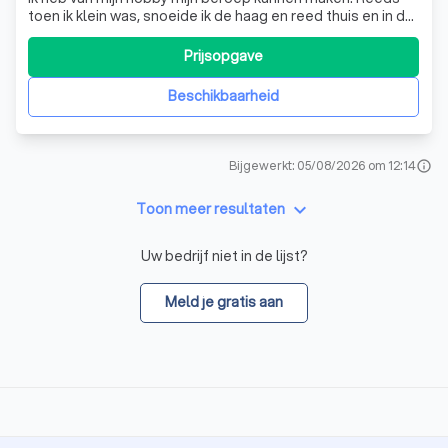
toen ik klein was, snoeide ik de haag en reed thuis en in de
buurt het gras af. Ik had dan ook al vroeg (letterlijk en
figuurlijk) groene vingers. Mij passie is het realiseren van
Prijsopgave
een mooie tuin. Het werken in de natuur en het contact
met de mens
Beschikbaarheid
Bijgewerkt: 05/08/2026 om 12:14
info
keyboard_arrow_down
Toon meer resultaten
Uw bedrijf niet in de lijst?
Meld je gratis aan