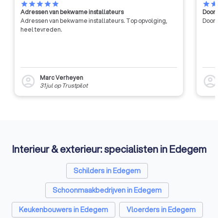
star
star
star
star
star
star
sta
Adressen van bekwame installateurs
Door 
Adressen van bekwame installateurs. Top opvolging,
Door 
heel tevreden.
Marc Verheyen
account_circle
account_circl
31 jul
op
Trustpilot
Interieur & exterieur: specialisten in Edegem
Schilders in Edegem
Schoonmaakbedrijven in Edegem
Keukenbouwers in Edegem
Vloerders in Edegem