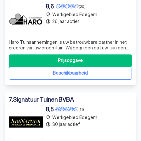
8,6
(20)
Werkgebied Edegem
place
26 jaar actief
timelapse
Haro Tuinaannemingen is uw betrouwbare partner in het
creëren van uw droomtuin. Wij begrijpen dat uw tuin een
plek is waar u wilt ontspannen, genieten en mooie
momenten wilt delen met uw dierbaren. Daarom zetten
Prijsopgave
wij ons in om uw visie tot leven te brengen, of het nu gaat
om een kleine aanpassing of
Beschikbaarheid
7
.
Signatuur Tuinen BVBA
8,5
(11)
Werkgebied Edegem
place
30 jaar actief
timelapse