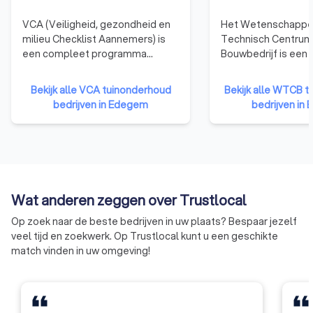
VCA (Veiligheid, gezondheid en
Het Wetenschappel
milieu Checklist Aannemers) is
Technisch Centrum
een compleet programma
Bouwbedrijf is een p
waarmee dienstverlenende
onderzoeksinstellin
bedrijven structureel en
in 1960 om het toe
Bekijk alle VCA tuinonderhoud
Bekijk alle WTCB 
objectief worden getoetst en
onderzoek in de ind
bedrijven in Edegem
bedrijven in
gecertificeerd op hun VGM-
bevorderen en zo h
beheersysteem. Een bedrijf in
concurrentievermo
bezit van een VCA certificaat kan
verhogen. Het WCTB
aantonen dat het bedrijf op een
doelen: het verrich
groot aantal punten voldoet aan
wetenschappelijk e
de huidige eisen op het gebied
onderzoek voor zijn
Wat anderen zeggen over Trustlocal
van veiligheid, gezondheid en
verlenen van techn
milieu.
voorlichting, bijsta
Op zoek naar de beste bedrijven in uw plaats? Bespaar jezelf
aan zijn leden, en h
veel tijd en zoekwerk. Op Trustlocal kunt u een geschikte
tot de algemene in
match vinden in uw omgeving!
ontwikkeling in de 
met name door mid
contractonderzoek
van de industrie en