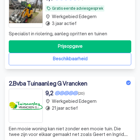
Gratis eerste adviesgesprek
local_offer
Werkgebied Edegem
place
3 jaar actief
timelapse
Specialist in riolering, aanleg opritten en tuinen
Prijsopgave
Beschikbaarheid
2
.
Bvba Tuinaanleg G Vrancken
9,2
(20)
Werkgebied Edegem
place
21 jaar actief
timelapse
Een mooie woning kan niet zonder een mooie tuin. Die
twee zijn voor elkaar gemaakt net zoals Geert en Ingrid.
Samen hebben ze in 2005 Tuinaanleg Vrancken opgericht