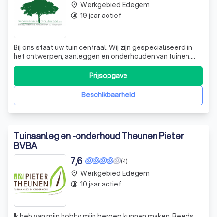
Werkgebied Edegem
place
19 jaar actief
timelapse
Bij ons staat uw tuin centraal. Wij zijn gespecialiseerd in
het ontwerpen, aanleggen en onderhouden van tuinen.
Onze expertise omvat alle soorten snoeiwerken, het
snoeien en vellen van bomen, en het aanleggen van
Prijsopgave
terrassen in tropisch hardhout. Daarnaast bieden we ook
verhardingen, tuinbergingen en
Beschikbaarheid
Tuinaanleg en -onderhoud Theunen Pieter
BVBA
7,6
(4)
Werkgebied Edegem
place
10 jaar actief
timelapse
Ik heb van mijn hobby mijn beroep kunnen maken. Reeds