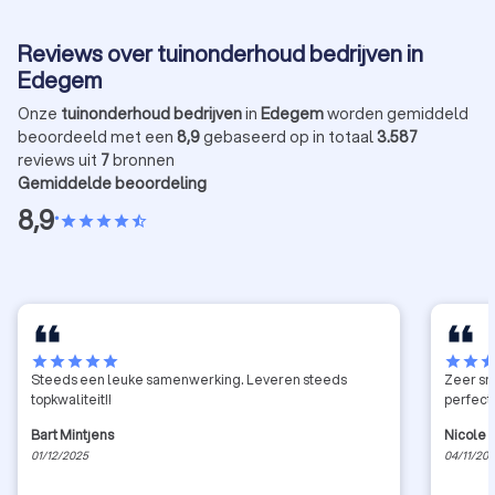
Reviews over tuinonderhoud bedrijven in
Edegem
Onze
tuinonderhoud bedrijven
in
Edegem
worden gemiddeld
beoordeeld met een
8,9
gebaseerd op in totaal
3.587
reviews uit
7
bronnen
Gemiddelde beoordeling
8,9
•
star
star
star
star
star_half
star
star
star
star
star
star
star
sta
Steeds een leuke samenwerking. Leveren steeds
Zeer snelle 
topkwaliteit!!
Bart Mintjens
Nicole 
01/12/2025
04/11/20