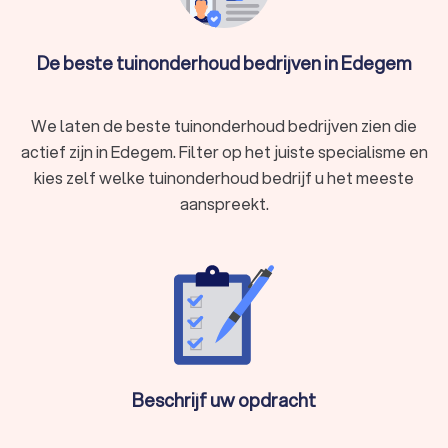
In Edegem hebben wij 150 goede tuinonderhoud bedrijven
gevonden. De tuiniers in Edegem hebben een gemiddelde
Trustlocal-score van een 8.5. Welk tuinonderhoud bedrijf u
De beste tuinonderhoud bedrijven in Edegem
ook kiest, via Trustlocal maakt u een goede keuze voor uw
tuin. We kunnen u ook helpen door direct prijsopgaven aan te
vragen bij verschillende tuiniers. Zo kunt u eenvoudig de
We laten de beste tuinonderhoud bedrijven zien die
tuiniers vergelijken en de tuinier kiezen die bij u past.
actief zijn in Edegem. Filter op het juiste specialisme en
kies zelf welke tuinonderhoud bedrijf u het meeste
aanspreekt.
Beschrijf uw opdracht