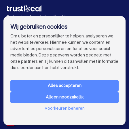
Tuinonderhoud bedrijven in Ranst
Tuinonderhoud bedrijven in Niel
De beste tuinonderhoud bedrijven voor u
Wij gebruiken cookies
Tuinonderhoud bedrijven in Gent
info@trustlocal.be
Om u beter en persoonlijker te helpen, analyseren we
Tuinonderhoud bedrijven in Brugge
het websiteverkeer. Hiermee kunnen we content en
advertenties personaliseren en functies voor social
Tuinonderhoud bedrijven in Leuven
media bieden. Deze gegevens worden gedeeld met
onze partners en zij kunnen dit aanvullen met informatie
Tuinonderhoud bedrijven in Aalst
keyboard_arrow_down
VOOR PARTICULIEREN
die u eerder aan hen hebt verstrekt.
Tuinonderhoud bedrijven in Mechelen
keyboard_arrow_down
VOOR BEDRIJVEN
Tuinonderhoud bedrijven in Kortrijk
Alles accepteren
keyboard_arrow_down
OVER TRUSTLOCAL
Tuinonderhoud bedrijven in Hasselt
Alleen noodzakelijk
LAND
Nederland
Voorkeuren beheren
Tuinonderhoud bedrijven in Sint-Niklaas
België
Duitsland
Tuinonderhoud bedrijven in Genk
Spanje