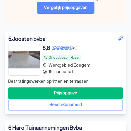
Vergelijk prijsopgaven
5
.
Joosten bvba
8,8
(3)
Direct beschikbaar
local_offer
Werkgebied Edegem
place
19 jaar actief
timelapse
Bestratingswerken opritten en terrassen
Prijsopgave
Beschikbaarheid
6
.
Haro Tuinaannemingen Bvba