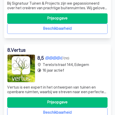
Bij Signatuur Tuinen & Projects zijn we gepassioneerd
over het creëren van prachtige buitenruimtes. Wij geloven
dat uw tuin een verlengstuk van uw huis moet zijn, een
plek waar u kunt ontspannen, genieten en groeien.
Prijsopgave
Daarom werken we nauw met u samen om een tuin te
ontwerpen die perfect aansluit bij
Beschikbaarheid
8
.
Vertus
8,5
(10)
Terelststraat 144, Edegem
place
16 jaar actief
timelapse
Vertus is een expert in het ontwerpen van tuinen en
openbare ruimten, waarbij we streven naar een perfecte
balans tussen esthetiek, functionaliteit, emotie en
ecologie. We benaderen obstakels als potentieel, wat
Prijsopgave
resulteert in krachtige en tijdloze ontwerpen. Ons diverse
team van gekwalificeerde vakm
Beschikbaarheid