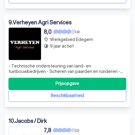
9
.
Verheyen Agri Services
8,0
(4)
Werkgebied Edegem
place
9 jaar actief
timelapse
- Technische ondersteuning van land- en
tuinbouwbedrijven - Scheren van paarden en runderen -
Montage werkzaamheden - Tuin werken
Prijsopgave
Beschikbaarheid
10
.
Jacobs / Dirk
7,8
(2)