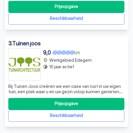
dat intussen is uitgebouwd tot een solide bedrijf met 8
Prijsopgave
werknemers en een uitgebreide klanten portfolio. Geert
en Ingrid zijn de drijve
Beschikbaarheid
3
.
Tuinen joos
9,0
(21)
Werkgebied Edegem
place
10 jaar actief
timelapse
Bij Tuinen Joos creëren we een oase van rust in uw eigen
tuin, een plek waar u en uw gezin volop kunnen genieten.
Onze tuinarchitecten combineren functionaliteit en
esthetiek om voor elke klant een passend ontwerp te
Prijsopgave
maken. We hechten veel waarde aan details en leveren
projecten op met de hoogste af
Beschikbaarheid