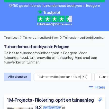
150 geverifieerde tuinonderhoud bedrijven in Edegem
verified_user
Uitstekend
|
2515
reviews
Trustlocal
Tuinonderhoud bedrijven
Tuinonderhoud bedrijven in Edegem
arrow_forward_ios
arrow_forward_ios
Tuinonderhoud bedrijven in Edegem
De beste tuinonderhoudbedrijven in Edegem. Voor
tuinonderhoud, tuinrenovatie of tuinaanleg. Vind snel een
tuinwerker of tuinman.
Alle diensten
Tuinrenovatie (bestaande tuin)
(
64
)
Tuinaan
filter_list
Filters
1
.
M-Projects - Riolering, oprit en tuinaanleg
9,3
(11)