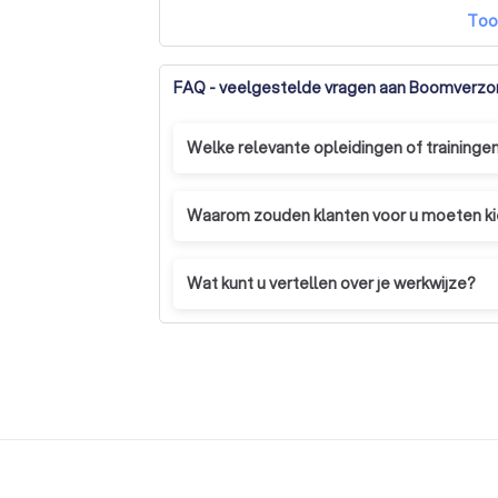
Too
FAQ - veelgestelde vragen aan Boomverzor
Welke relevante opleidingen of traininge
Ik volgde een jaar lang opleiding bij d
in Vlaanderen.
Waarom zouden klanten voor u moeten k
Samen met de klant gaan we steeds op z
mee is. We zullen steeds proberen een 
Wat kunt u vertellen over je werkwijze?
Ik kom steeds eerst ter plaatse kijken. He
enkel foto's een correcte offerte op te 
De klant is steeds vrij te bepalen wat er
offerte. Verwerkt u het snoeiafval of hou
Alles is bespreekbaar en steeds tegen ee