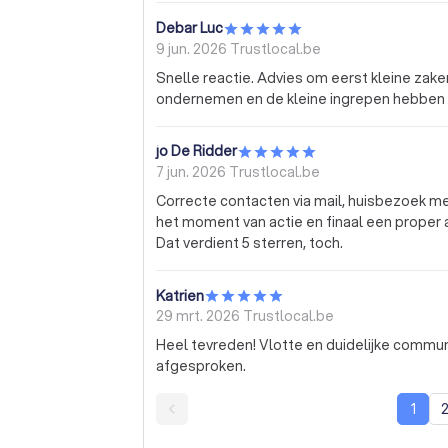
Debar Luc
9 jun. 2026
Trustlocal.be
Snelle reactie. Advies om eerst kleine zake
ondernemen en de kleine ingrepen hebben 
jo De Ridder
7 jun. 2026
Trustlocal.be
Correcte contacten via mail, huisbezoek met kort erop volgend offerte , goede afspraken over
het moment van actie en finaal een proper
Dat verdient 5 sterren, toch.
Katrien
29 mrt. 2026
Trustlocal.be
Heel tevreden! Vlotte en duidelijke communi
afgesproken.
1