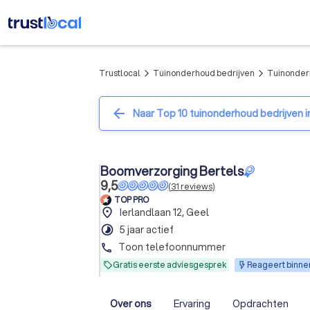
Trustlocal
Tuinonderhoud bedrijven
Tuinonderh
arrow_forward_ios
arrow_forward_ios
arrow_back
Naar Top 10 tuinonderhoud bedrijven i
Boomverzorging Bertels
9,5
(
31
reviews
)
TOP PRO
place
Ierlandlaan 12, Geel
timelapse
5 jaar actief
Toon telefoonnummer
phone
Gratis eerste adviesgesprek
Reageert binnen
Over ons
Ervaring
Opdrachten