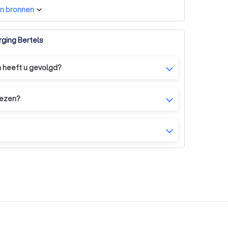
n bronnen
ging Bertels
n heeft u gevolgd?
e BSBB, de toonaangevende boomverzorgingsschool
iezen?
oek naar een oplossing waar iedereen tevreden
mooie symbiose te creëren tussen mens en boom!
t is onmogelijk om via telefoon of aan de hand van
maken.
 wel of niet dient te worden opgenomen in de
t graag zelf? Had u graag een wortel uitgefreesd?
n correcte prijs