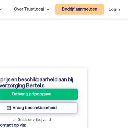
Bedrijf aanmelden
Over Trustlocal
Login
prijs en beschikbaarheid aan bij
erzorging Bertels
Ontvang prijsopgave
Vraag beschikbaarheid
event_available
Gratis en vrijblijvend
check
ntact op via: