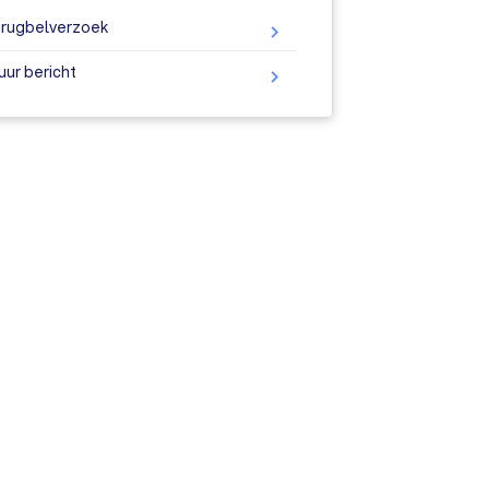
rugbelverzoek
uur bericht
ine