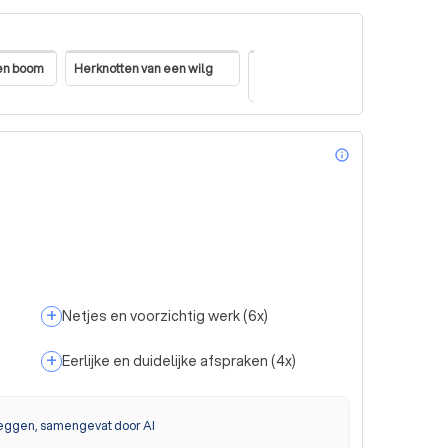
en boom
Herknotten van een wilg
Aanbrengen van
D
kroonverankeringen
info_outl
+
Netjes en voorzichtig werk
(
6
x)
+
Eerlijke en duidelijke afspraken
(
4
x)
eggen, samengevat door AI