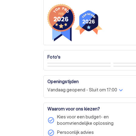
Foto's
Openingstijden
Vandaag geopend - Sluit om 17:00
Waarom voor ons kiezen?
Kies voor een budget- en
check_circle
boomvriendelijke oplossing
check_circle
Persoonlijk advies