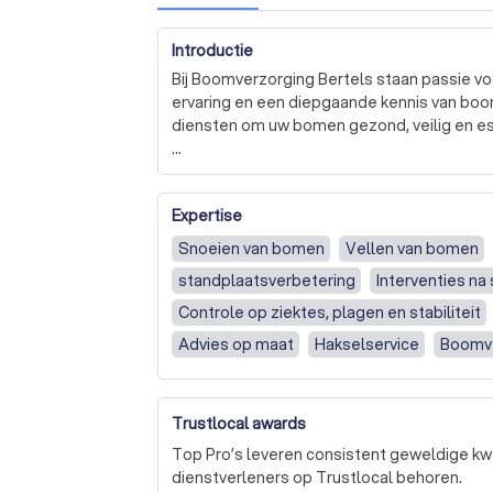
Introductie
Bij Boomverzorging Bertels staan passie v
ervaring en een diepgaande kennis van boom
diensten om uw bomen gezond, veilig en est
Bij Boomverzorging Bertels geloven we in 
werken we met moderne technieken en milie
Expertise
milieu te minimaliseren. Onze professionals z
ook in complexe situaties zoals bomen dicht
Snoeien van bomen
Vellen van bomen
standplaatsverbetering
Interventies n
Klanttevredenheid staat bij ons voorop. Wij
maat, zodat u zeker bent van de beste oplossi
Controle op ziektes, plagen en stabiliteit
bent, een bedrijf runt of namens een gemeent
Advies op maat
Hakselservice
Boomve
Kies voor de expertise van Boomverzorging
nog contact met ons op voor een vrijblijvend
Trustlocal awards
Boomverzorging Bertels – Zorg voor bomen,
Top Pro’s leveren consistent geweldige kwa
dienstverleners op Trustlocal behoren.