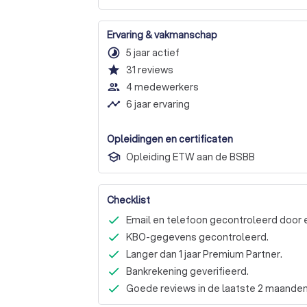
Ervaring & vakmanschap
timelapse
5 jaar actief
star
31
reviews
people_outline
4 medewerkers
timeline
6 jaar ervaring
Opleidingen en certificaten
Opleiding ETW aan de BSBB
Checklist
Email en telefoon gecontroleerd door 
KBO-gegevens gecontroleerd.
Langer dan 1 jaar Premium Partner.
Bankrekening geverifieerd.
Goede reviews in de laatste 2 maanden