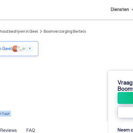
Diensten
oud bedrijven in Geel
Boomverzorging Bertels
arrow_forward_ios
n Geel
+
Vraag 
Boomv
 1 uur
Neem co
Reviews
FAQ