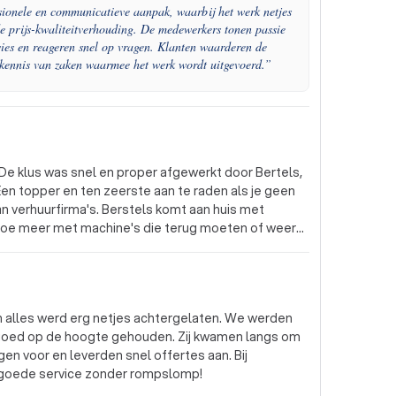
sionele en communicatieve aanpak, waarbij het werk netjes
de prijs-kwaliteitverhouding. De medewerkers tonen passie
ies en reageren snel op vragen. Klanten waarderen de
de kennis van zaken waarmee het werk wordt uitgevoerd.
”
 De klus was snel en proper afgewerkt door Bertels,
 Een topper en ten zeerste aan te raden als je geen
 met
doe meer met machine's die terug moeten of weer
 en duur als het ook simpel en goedkoop kan met
 alles werd erg netjes achtergelaten. We werden
 hoogte gehouden. Zij kwamen langs om
en voor en leverden snel offertes aan. Bij
 goede service zonder rompslomp!