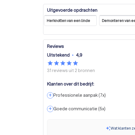
Uitgevoerde opdrachten
Herknotten van een linde
Demonteren van e
Reviews
Uitstekend
•
4,9
31 reviews uit
2 bronnen
Klanten over dit bedrijf:
+
Professionele aanpak
(
7
x)
+
Goede communicatie
(
5
x)
Wat klanten z