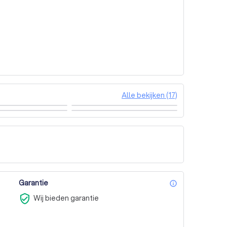
Alle bekijken (17)
Garantie
info_outl
verified_user
Wij bieden garantie