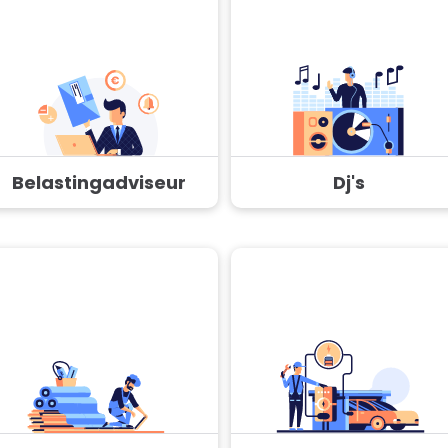
Belastingadviseur
Dj's