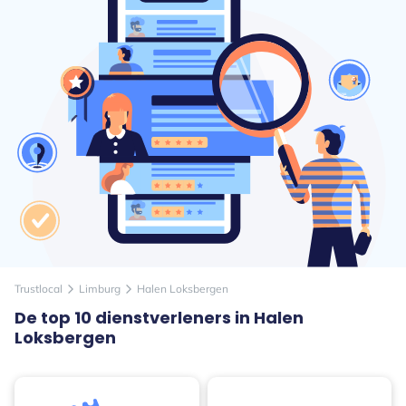
Trustlocal
Limburg
Halen Loksbergen
arrow_forward_ios
arrow_forward_ios
De top 10 dienstverleners in Halen
Loksbergen