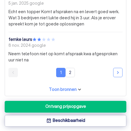
waterpas en degelijk bevestigd. Kortom, een
5 jan. 2025
google
betrouwbare vakman die werkt met kwaliteit en precisie.
Echt een topper Komt afspraken na en levert goed werk.
Wat 3 bedrijven niet lukte deed hij in 3 uur. Als je erover
spreekt kom je tot goede oplossingen
femke leurs
8 nov. 2024
google
Neem telefoon niet op komt afspraak kwa afgesproken
uur niet na
1
2
Toon bronnen
Ontvang prijsopgave
Beschikbaarheid
event_available