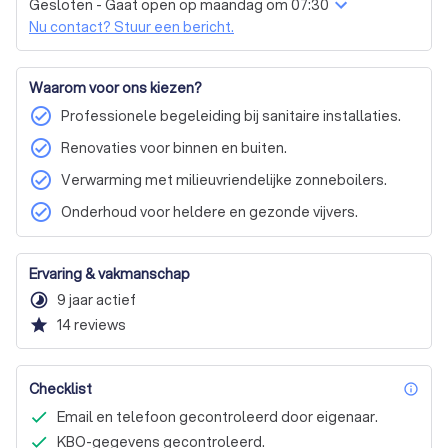
Gesloten - Gaat open op maandag om 07:30
Nu contact? Stuur een bericht.
Waarom voor ons kiezen?
check_circle
Professionele begeleiding bij sanitaire installaties.
check_circle
Renovaties voor binnen en buiten.
check_circle
Verwarming met milieuvriendelijke zonneboilers.
check_circle
Onderhoud voor heldere en gezonde vijvers.
Ervaring & vakmanschap
timelapse
9 jaar actief
star
14
reviews
Checklist
inf
Email en telefoon gecontroleerd door eigenaar.
KBO-gegevens gecontroleerd.