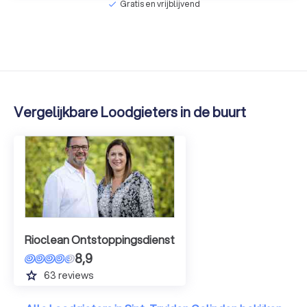
Gratis en vrijblijvend
check
Vergelijkbare Loodgieters in de buurt
Rioclean Ontstoppingsdienst
8,9
grade
63
reviews