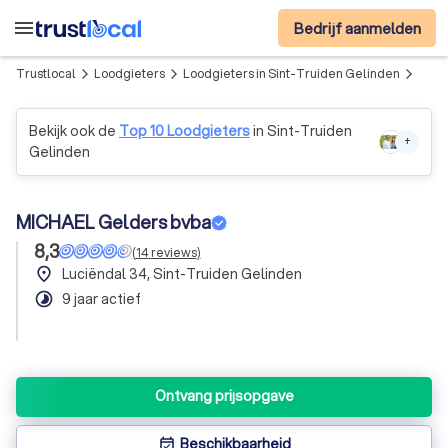
menu
Bedrijf aanmelden
Trustlocal
Loodgieters
Loodgieters in Sint-Truiden Gelinden
MICH
arrow_forward_ios
arrow_forward_ios
arrow_forward_ios
Bekijk ook de
Top 10 Loodgieters
in Sint-Truiden
+
Gelinden
MICHAEL Gelders bvba
8,3
(
14
reviews
)
place
Luciëndal 34, Sint-Truiden Gelinden
timelapse
9 jaar actief
Ontvang prijsopgave
Beschikbaarheid
event_available