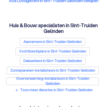
Alle Loodgieters in Sint-Truiden Gelinden bekijken
Huis & Bouw: specialisten in Sint-Truiden
Gelinden
Aannemers in Sint-Truiden Gelinden
Vochtbestrijders in Sint-Truiden Gelinden
Dakwerkers in Sint-Truiden Gelinden
Zonnepanelen-installateurs in Sint-Truiden Gelinden
Vloerverwarming-installateurs in Sint-Truiden
Gelinden
Toon meer diensten in Sint-Truiden Gelinden
add
Airco installateurs in Sint-Truiden Gelinden
Ramen en deuren specialisten in Sint-Truiden
Gelinden