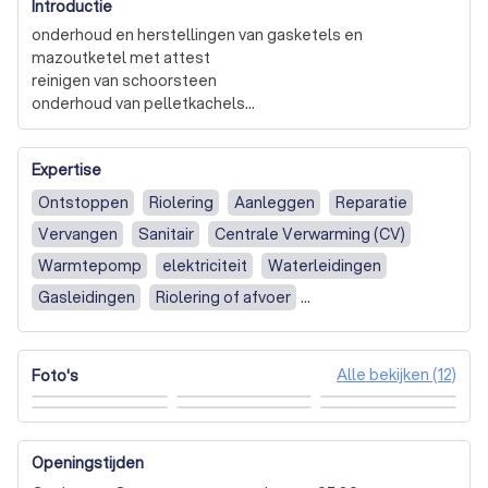
Introductie
onderhoud en herstellingen van gasketels en 
mazoutketel met attest

reinigen van schoorsteen

onderhoud van pelletkachels

keuren van mazouttonen

warmtepompen/ airco

Expertise
waterverzachters

sanitair

Ontstoppen
Riolering
Aanleggen
Reparatie
Vervangen
Sanitair
Centrale Verwarming (CV)
Warmtepomp
elektriciteit
Waterleidingen
Gasleidingen
Riolering of afvoer
CV-ketel of verwarming
Sanitair, toilet of keuken
Dakbedekking of dakgoot
Iets anders, namelijk:
Alle bekijken (12)
Foto's
Plaatsen of installeren
Verleggen of vervangen
Ontstopping of reiniging
Andere klus, namelijk:
Openingstijden