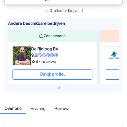
Gratis en vrijblijvend
check
Andere beschikbare bedrijven
Zeer ervaren
De Rioloog BV
D
9,6
9
97
reviews
grade
gra
Bekijk profiel
Over ons
Ervaring
Reviews