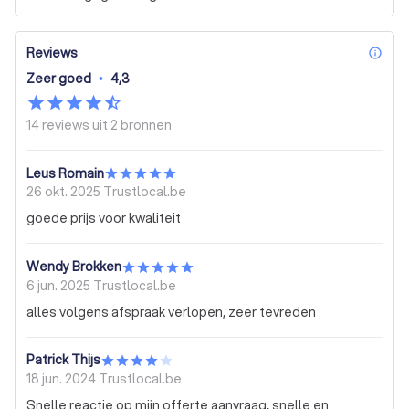
Reviews
inf
Zeer goed
•
4,3
14 reviews uit
2 bronnen
Leus Romain
26 okt. 2025
Trustlocal.be
goede prijs voor kwaliteit
Wendy Brokken
6 jun. 2025
Trustlocal.be
alles volgens afspraak verlopen, zeer tevreden
Patrick Thijs
18 jun. 2024
Trustlocal.be
Snelle reactie op mijn offerte aanvraag, snelle en