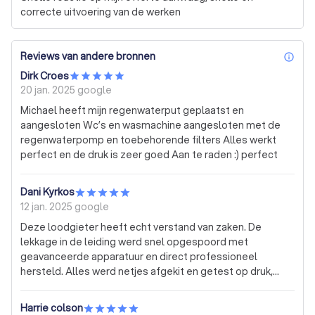
correcte uitvoering van de werken
Reviews van andere bronnen
inf
Dirk Croes
20 jan. 2025
google
Michael heeft mijn regenwaterput geplaatst en
aangesloten Wc’s en wasmachine aangesloten met de
regenwaterpomp en toebehorende filters Alles werkt
perfect en de druk is zeer goed Aan te raden :) perfect
Dani Kyrkos
12 jan. 2025
google
Deze loodgieter heeft echt verstand van zaken. De
lekkage in de leiding werd snel opgespoord met
geavanceerde apparatuur en direct professioneel
hersteld. Alles werd netjes afgekit en getest op druk,
zodat ik zeker wist dat het probleem volledig was
opgelost. De montage van de nieuwe kraan was perfect
Harrie colson