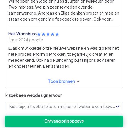
Wij hebben een logo en huisstijl laten ontwikkelen door
Two Impress. We zijn zeer tevreden over de
samenwerking. Andreas en Elias denken proactief mee en
staan open om gerichte feedback te geven. Ook voor
volgende projecten en visualisaties gaan we zeker nog
eens beroep doen op Two Impress ! Een echte aanrader.
Het Woonburo
1 mei 2024
google
Elias ontwikkelde onze nieuwe website en was tijdens het
hele proces enorm betrokken, toegankelijk, creatief en
meedenkend. Ook na de lancering blijft hij ons adviseren
en ondersteunen. Een aanrader!
Toon bronnen
Ik zoek een webdesigner voor
Kies bijv. uit website laten maken of website vernieuwen
Ontvang prijsopgave