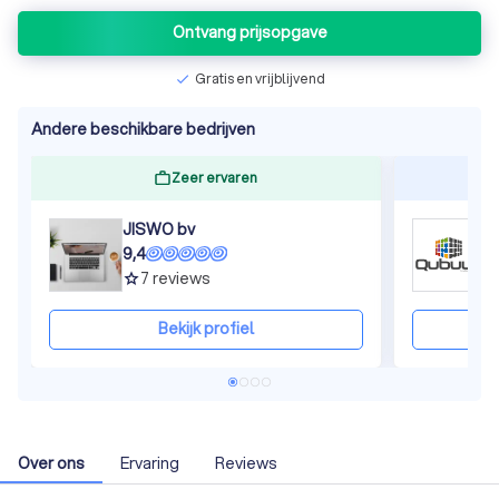
Ontvang prijsopgave
Gratis en vrijblijvend
check
Andere beschikbare bedrijven
Zeer ervaren
JISWO bv
Q
9,4
9
7
reviews
grade
gra
Bekijk profiel
Over ons
Ervaring
Reviews