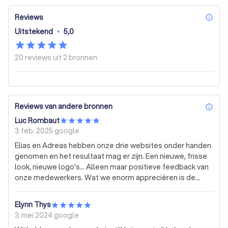
Reviews
inf
Uitstekend
•
5,0
20 reviews uit
2 bronnen
Reviews van andere bronnen
inf
Luc Rombaut
3 feb. 2025
google
Elias en Adreas hebben onze drie websites onder handen
genomen en het resultaat mag er zijn. Een nieuwe, frisse
look, nieuwe logo's... Alleen maar positieve feedback van
onze medewerkers. Wat we enorm appreciëren is de
persoonlijke en zeer flexibele aanpak.
Elynn Thys
3 mei 2024
google