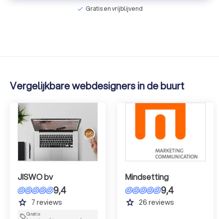
Gratis en vrijblijvend
check
Vergelijkbare webdesigners in de buurt
JISWO bv
Mindsetting
9,4
9,4
grade
grade
7
reviews
26
reviews
Gratis