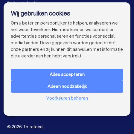
Webdesigners in Antwerpen
De beste bedrijven voor u
Wij gebruiken cookies
Webdesigners in Gent
Webdesigners in Brugge
info@trustlocal.be
Om u beter en persoonlijker te helpen, analyseren we
Webdesigners in Leuven
Webdesigners in Aalst
het websiteverkeer. Hiermee kunnen we content en
advertenties personaliseren en functies voor social
Webdesigners in Mechelen
media bieden. Deze gegevens worden gedeeld met
onze partners en zij kunnen dit aanvullen met informatie
Webdesigners in Kortrijk
keyboard_arrow_down
VOOR PARTICULIEREN
die u eerder aan hen hebt verstrekt.
Webdesigners in Hasselt
Webdesigners in Genk
keyboard_arrow_down
VOOR BEDRIJVEN
Webdesigners in Roeselare
Alles accepteren
keyboard_arrow_down
OVER TRUSTLOCAL
Webdesigners in Beringen
Alleen noodzakelijk
LAND
Nederland
Webdesigners in Turnhout
Voorkeuren beheren
België
Duitsland
Webdesigners in Dilbeek
Spanje
Webdesigners in Heist-op-den-Berg
©
2026
Trustlocal
Webdesigners in Sint-Truiden