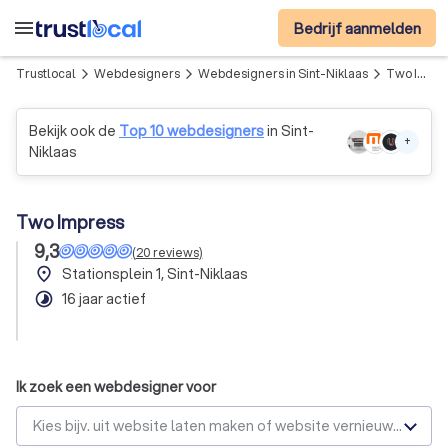
menu
Bedrijf aanmelden
Trustlocal
Webdesigners
Webdesigners in Sint-Niklaas
Two Impress
arrow_forward_ios
arrow_forward_ios
arrow_forward_ios
Bekijk ook de
Top 10 webdesigners
in Sint-
+
Niklaas
Two Impress
9,3
(
20
reviews
)
place
Stationsplein 1, Sint-Niklaas
timelapse
16 jaar actief
Ik zoek een webdesigner voor
Kies bijv. uit website laten maken of website vernieuwen