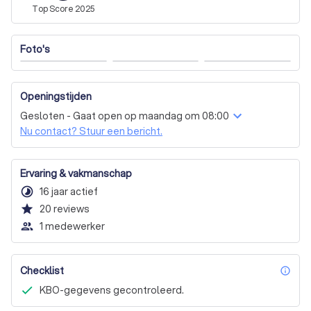
Top
Score
2025
Foto's
Openingstijden
Gesloten - Gaat open op maandag om 08:00
Nu contact? Stuur een bericht.
Ervaring & vakmanschap
timelapse
16 jaar actief
star
20
reviews
people_outline
1 medewerker
Checklist
inf
KBO-gegevens gecontroleerd.